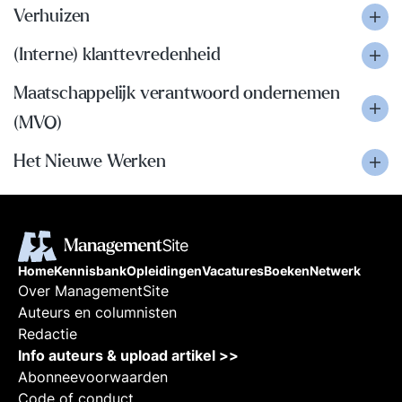
Verhuizen
(Interne) klanttevredenheid
Maatschappelijk verantwoord ondernemen
(MVO)
Het Nieuwe Werken
Home
Kennisbank
Opleidingen
Vacatures
Boeken
Netwerk
Over ManagementSite
Auteurs en columnisten
Redactie
Info auteurs & upload artikel >>
Abonneevoorwaarden
Code of conduct