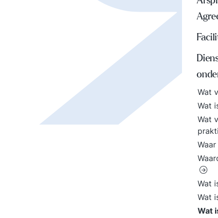
Afspr
Agre
Faci
Dien
onde
Wat 
Wat i
Wat v
prakt
Waar 
Waaro
Wat i
Wat i
Wat i