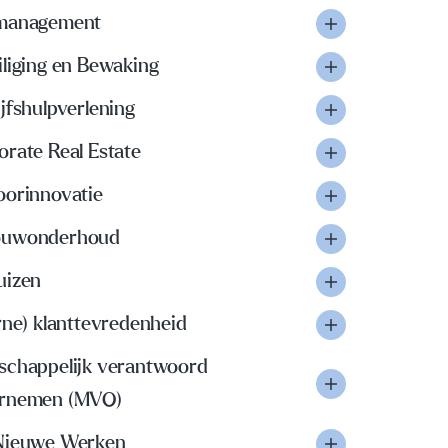
management
iliging en Bewaking
jfshulpverlening
orate Real Estate
oorinnovatie
uwonderhoud
uizen
rne) klanttevredenheid
schappelijk verantwoord
rnemen (MVO)
Nieuwe Werken