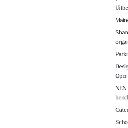
Uitbe
Main
Share
organ
Park
Desig
Oper
NEN 
benc
Cate
Scho