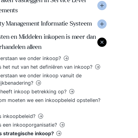
aken vastleggen in Service Level
ements
lity Management Informatie Systeem
sten en Middelen inkopen is meer dan
rhandelen alleen
verstaan we onder inkoop?
s het nut van het definiëren van inkoop?
erstaan we onder inkoop vanuit de
ijkbenadering?
heeft inkoop betrekking op?
m moeten we een inkoopbeleid opstellen?
s inkoopbeleid?
s een inkooporganisatie?
s strategische inkoop?