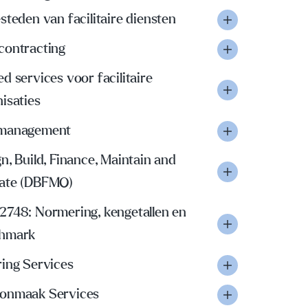
steden van facilitaire diensten
contracting
d services voor facilitaire
isaties
management
n, Build, Finance, Maintain and
ate (DBFMO)
2748: Normering, kengetallen en
hmark
ring Services
onmaak Services