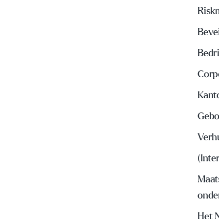
Risk
Beve
Bedri
Corp
Kant
Gebo
Verh
(Inte
Maat
onde
Het 