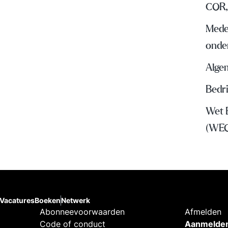
COR,
Mede
onde
Algem
Bedr
Wet 
(WE
Vacatures
Boeken
Netwerk
Abonneevoorwaarden
Afmelden
Code of conduct
Aanmelden