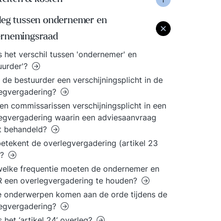
leg tussen ondernemer en
rnemingsraad
s het verschil tussen 'ondernemer' en
uurder'?
 de bestuurder een verschijningsplicht in de
legvergadering?
n commissarissen verschijningsplicht in een
egvergadering waarin een adviesaanvraag
t behandeld?
etekent de overlegvergadering (artikel 23
)?
elke frequentie moeten de ondernemer en
 een overlegvergadering te houden?
 onderwerpen komen aan de orde tijdens de
legvergadering?
s het ‘artikel 24’ overleg?