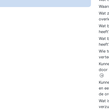
Waaro
Wat z
overl
Wat b
heef
Wat b
heef
Wie t
vert
Kunne
door
Kunne
en ee
de o
Wat i
verzu