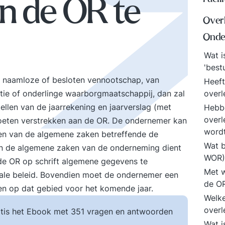
an de OR te
Over
Onde
Wat i
'best
 naamloze of besloten vennootschap, van
Heeft
tie of onderlinge waarborgmaatschappij, dan zal
over
llen van de jaarrekening en jaarverslag (met
Hebbe
overl
oeten verstrekken aan de OR. De ondernemer kan
word
ngen van de algemene zaken betreffende de
Wat b
n de algemene zaken van de onderneming dient
WOR
de OR op schrift algemene gegevens te
Met w
iale beleid. Bovendien moet de ondernemer een
de OR
en op dat gebied voor het komende jaar.
Welke
over
tis het Ebook met 351 vragen en antwoorden
Wat i