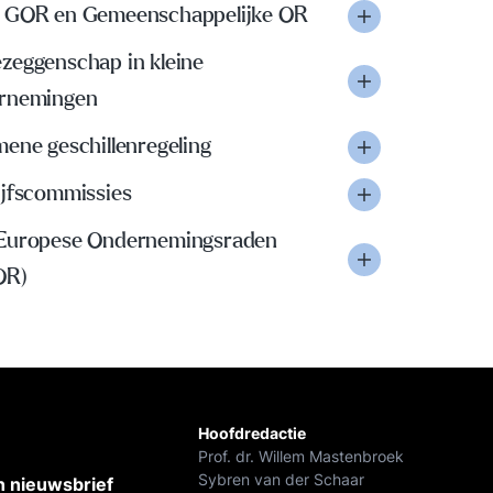
 GOR en Gemeenschappelijke OR
zeggenschap in kleine
rnemingen
ene geschillenregeling
ijfscommissies
Europese Ondernemingsraden
OR)
Hoofdredactie
Prof. dr. Willem Mastenbroek
Sybren van der Schaar
 nieuwsbrief