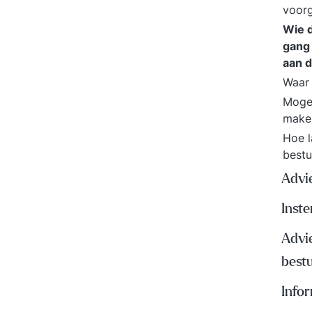
voor
Wie 
gang 
aan 
Waar 
Mogen
make
Hoe l
bestu
Advi
Inst
Advi
best
Info