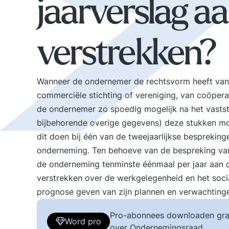
jaarverslag a
verstrekken?
Wanneer de ondernemer de rechtsvorm heeft van
commerciële stichting of vereniging, van coöpera
de ondernemer zo spoedig mogelijk na het vastste
bijbehorende overige gegevens) deze stukken m
dit doen bij één van de tweejaarlijkse bespreki
onderneming. Ten behoeve van de bespreking va
de onderneming tenminste éénmaal per jaar aan 
verstrekken over de werkgelegenheid en het soc
prognose geven van zijn plannen en verwachting
Pro-abonnees downloaden gra
Word pro
over Ondernemingsraad.