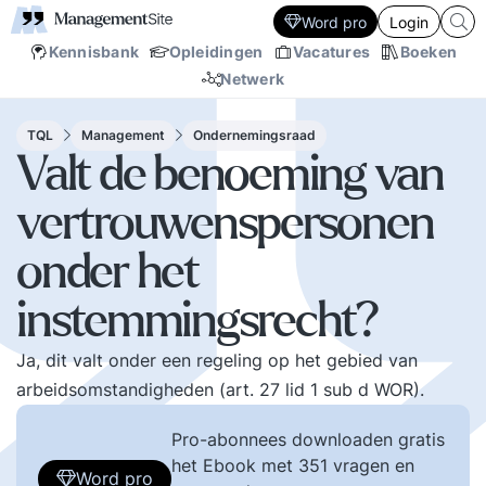
Word pro
Login
Kennisbank
Opleidingen
Vacatures
Boeken
Netwerk
TQL
Management
Ondernemingsraad
Valt de benoeming van
vertrouwenspersonen
onder het
instemmingsrecht?
Ja, dit valt onder een regeling op het gebied van
arbeidsomstandigheden (art. 27 lid 1 sub d WOR).
Pro-abonnees downloaden gratis
het Ebook met 351 vragen en
Word pro