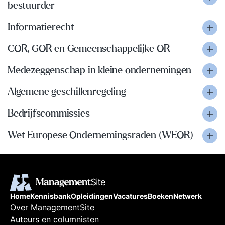
bestuurder
Informatierecht
COR, GOR en Gemeenschappelijke OR
Medezeggenschap in kleine ondernemingen
Algemene geschillenregeling
Bedrijfscommissies
Wet Europese Ondernemingsraden (WEOR)
Home
Kennisbank
Opleidingen
Vacatures
Boeken
Netwerk
Over ManagementSite
Auteurs en columnisten