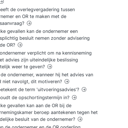
eeft de overlegvergadering tussen
rnemer en OR te maken met de
esaanvraag?
lke gevallen kan de ondernemer een
splichtig besluit nemen zonder advisering
 de OR?
 ondernemer verplicht om na kennisneming
et advies zijn uiteindelijke beslissing
ftelijk weer te geven?
de ondernemer, wanneer hij het advies van
 niet navolgt, dit motiveren?
etekent de term 'uitvoeringsadvies'?
oudt de opschortingstermijn in?
lke gevallen kan aan de OR bij de
rnemingskamer beroep aantekenen tegen het
ndelijke besluit van de ondernemer?
n de ondernemer en de OR onderling