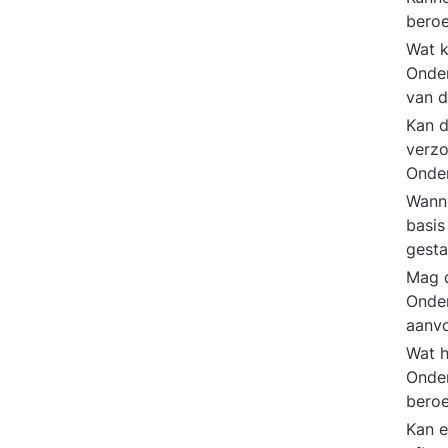
bero
Wat k
Onder
van 
Kan d
verzo
Onde
Wanne
basi
gest
Mag d
Onde
aanvo
Wat h
Onde
bero
Kan e