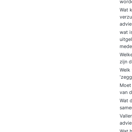
word
Wat 
verzu
advie
wat i
uitge
mede
Welke
zijn 
Welk 
'zeg
Moet 
van d
Wat d
same
Valle
advie
Wat h