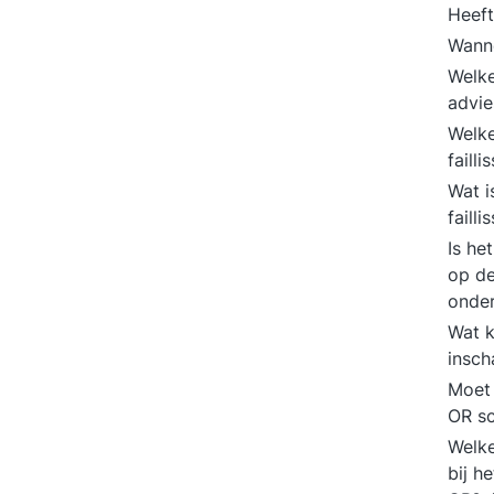
Heeft
Wanne
Welke
advi
Welke
faill
Wat i
faill
Is he
op de
onde
Wat k
insch
Moet 
OR sc
Welke
bij h