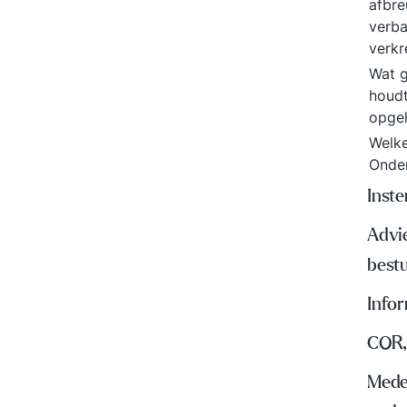
afbre
verba
verk
Wat g
houd
opgel
Welke
Onde
Inst
Advi
best
Info
COR,
Mede