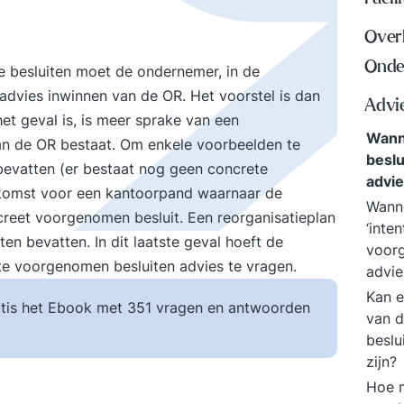
Over
Onde
e besluiten moet de ondernemer, in de
 advies inwinnen van de OR. Het voorstel is dan
Advi
et geval is, is meer sprake van een
Wann
n de OR bestaat. Om enkele voorbeelden te
beslu
bevatten (er bestaat nog geen concrete
advi
enkomst voor een kantoorpand waarnaar de
Wanne
reet voorgenomen besluit. Een reorganisatieplan
‘inte
n bevatten. In dit laatste geval hoeft de
voorg
te voorgenomen besluiten advies te vragen.
advie
Kan 
tis het Ebook met 351 vragen en antwoorden
van d
beslu
zijn?
Hoe m