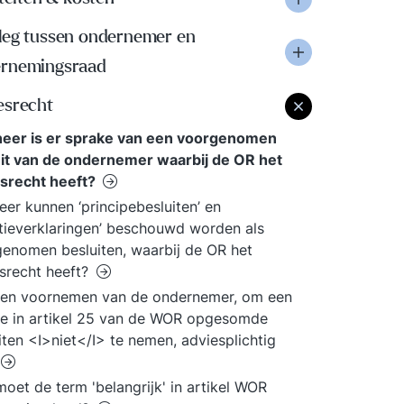
leg tussen ondernemer en
rnemingsraad
esrecht
eer is er sprake van een voorgenomen
it van de ondernemer waarbij de OR het
esrecht heeft?
er kunnen ‘principebesluiten’ en
ntieverklaringen’ beschouwd worden als
enomen besluiten, waarbij de OR het
srecht heeft?
een voornemen van de ondernemer, om een
e in artikel 25 van de WOR opgesomde
iten <I>niet</I> te nemen, adviesplichtig
oet de term 'belangrijk' in artikel WOR