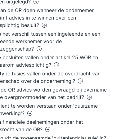
en uitgelegd?
kan de OR doen wanneer de ondernemer
imt advies in te winnen over een
splichtig besluit?
s het verschil tussen een ingeleende en een
leende werknemer voor de
zeggenschap?
 besluiten vallen onder artikel 25 WOR en
daarom adviesplichtig?
type fusies vallen onder de overdracht van
genschap over de onderneming'?
de OR advies worden gevraagd bij overname
e overgrootmoeder van het bedrijf?
ient te worden verstaan onder 'duurzame
nwerking'?
n financiële deelnemingen onder het
srecht van de OR?
oudt de zogenaamde 'buitenlandclausule' in?