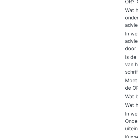
OR?
Wat h
onde
advi
In we
advie
door
Is de
van h
schri
Moet 
de OR
Wat b
Wat h
In we
Onde
uitei
Kunne