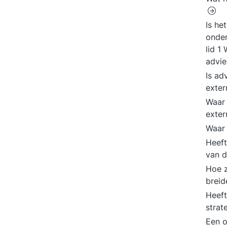
Is he
onder
lid 1
advie
Is ad
exter
Waar 
exter
Waar 
Heeft
van d
Hoe z
brei
Heeft
strat
Een o