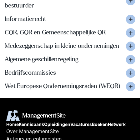
bestuurder
Informatierecht
COR, GOR en Gemeenschappelijke OR
Medezeggenschap in kleine ondernemingen
Algemene geschillenregeling
Bedrijfscommissies
Wet Europese Ondernemingsraden (WEOR)
Home
Kennisbank
Opleidingen
Vacatures
Boeken
Netwerk
Over ManagementSite
Auteurs en columnisten