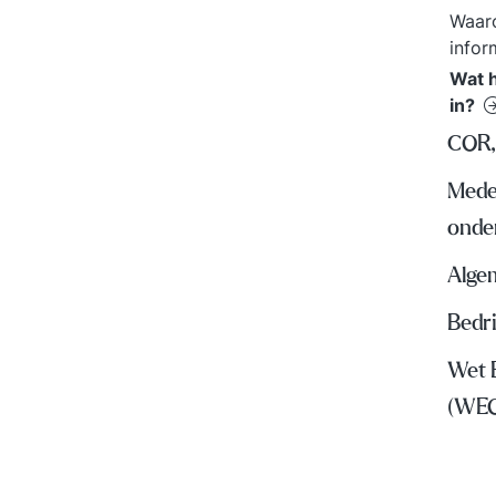
Waaro
infor
Wat h
in?
COR,
Mede
onde
Algem
Bedr
Wet 
(WE