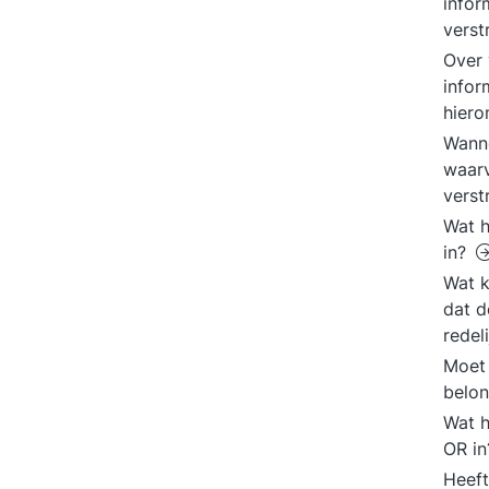
infor
vers
Over
infor
hiero
Wanne
waarv
vers
Wat h
in?
Wat k
dat d
redel
Moet 
belon
Wat h
OR i
Heeft