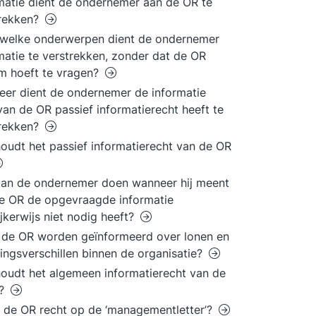
matie dient de ondernemer aan de OR te
trekken?
 welke onderwerpen dient de ondernemer
matie te verstrekken, zonder dat de OR
m hoeft te vragen?
er dient de ondernemer de informatie
an de OR passief informatierecht heeft te
trekken?
oudt het passief informatierecht van de OR
an de ondernemer doen wanneer hij meent
e OR de opgevraagde informatie
ijkerwijs niet nodig heeft?
de OR worden geïnformeerd over lonen en
ingsverschillen binnen de organisatie?
oudt het algemeen informatierecht van de
n?
 de OR recht op de ‘managementletter’?