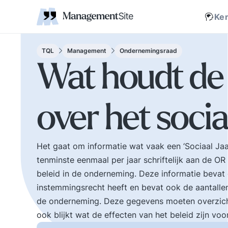
Coaching
Interne 
Financieel management
IT en Business
verantwoordelijkheid
businessmodel.
kleine letters ervoor en er is contact. Zijn webs
jonge leiding geven
Managem
Corporate communicatie
Ethiek, integriteit, moreel kompas
Kritische
Scholing
Non-prof
Disruptie
Kennism
samenwe
Ke
en bestuurlijke wijsheid.
Zelforganisatie 'klein
Ook de belangrijke
binnen groot'. De
bestuurlijke valkuilen
transitie naar een
TQL
Management
Ondernemingsraad
zoals: verhuftering,
zelfsturende
Wat houdt de 
bestuurlijke drukte,
organisatie. Distributi
organisatierot en het
van zeggenschap en
spel om poen en
verantwoordelijkheid
over het socia
prestige. Tips en
naar het laagste nive
ideeen voor goed
in een organisatie wa
bestuur.
een vakkundig besluit
genomen kan worden
Het gaat om informatie wat vaak een ‘Sociaal J
tenminste eenmaal per jaar schriftelijk aan de OR
beleid in de onderneming. Deze informatie beva
instemmingsrecht heeft en bevat ook de aantalle
de onderneming. Deze gegevens moeten overzichte
ook blijkt wat de effecten van het beleid zijn voo