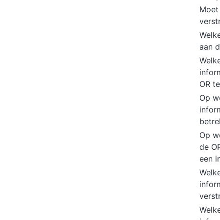
Moet 
vers
Welke
aan d
Welke
infor
OR te
Op we
infor
betr
Op we
de OR
een 
Welke
infor
vers
Welke