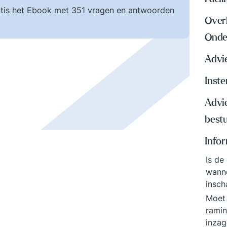
tis het Ebook met 351 vragen en antwoorden
Over
Onde
Advi
Inst
Advi
best
Info
Is de
wanne
insch
Moet 
ramin
inza