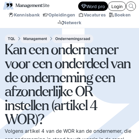
Word pro
Login
Kennisbank
Opleidingen
Vacatures
Boeken
Netwerk
TQL
Management
Ondernemingsraad
Kan een ondernemer
voor een onderdeel van
de onderneming een
afzonderlijke OR
instellen (artikel 4
WOR)?
Volgens artikel 4 van de WOR kan de ondernemer, die