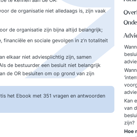
toe te kennen aan de OR:
or de organisatie niet alledaags is, zijn vaak
Over
Onde
r de organisatie zijn bijna altijd belangrijk;
Advi
financiële en sociale gevolgen in z’n totaliteit
Wanne
beslu
n elkaar niet adviesplichtig zijn, samen
advie
ls de bestuurder een besluit niet belangrijk
Wanne
an de OR besluiten om op grond van zijn
‘inte
voorg
advie
tis het Ebook met 351 vragen en antwoorden
Kan 
van d
beslu
zijn?
Hoe m