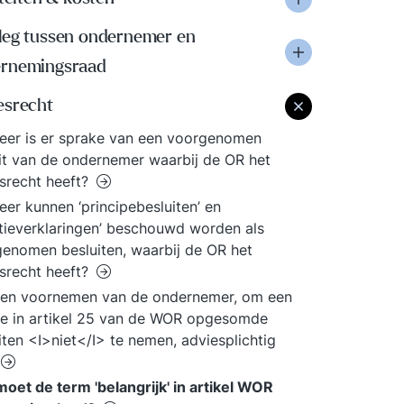
leg tussen ondernemer en
rnemingsraad
esrecht
er is er sprake van een voorgenomen
it van de ondernemer waarbij de OR het
srecht heeft?
er kunnen ‘principebesluiten’ en
ntieverklaringen’ beschouwd worden als
enomen besluiten, waarbij de OR het
srecht heeft?
een voornemen van de ondernemer, om een
e in artikel 25 van de WOR opgesomde
iten <I>niet</I> te nemen, adviesplichtig
oet de term 'belangrijk' in artikel WOR