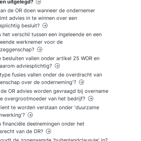
en uitgelegd?
kan de OR doen wanneer de ondernemer
imt advies in te winnen over een
splichtig besluit?
s het verschil tussen een ingeleende en een
leende werknemer voor de
zeggenschap?
 besluiten vallen onder artikel 25 WOR en
daarom adviesplichtig?
type fusies vallen onder de overdracht van
genschap over de onderneming'?
de OR advies worden gevraagd bij overname
e overgrootmoeder van het bedrijf?
ient te worden verstaan onder 'duurzame
nwerking'?
n financiële deelnemingen onder het
srecht van de OR?
oudt de zogenaamde 'buitenlandclausule' in?