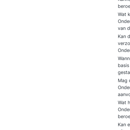
bero
Wat k
Onder
van 
Kan d
verzo
Onde
Wanne
basi
gest
Mag d
Onde
aanvo
Wat h
Onde
bero
Kan e