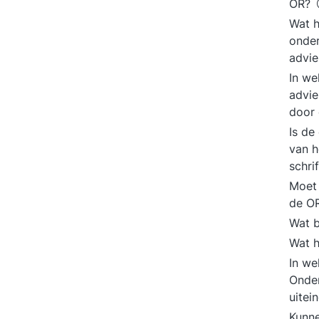
OR?
Wat h
onde
advi
In we
advie
door
Is de
van h
schri
Moet 
de OR
Wat b
Wat h
In we
Onde
uitei
Kunne