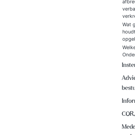
afbre
verba
verk
Wat g
houd
opgel
Welke
Onde
Inst
Advi
best
Info
COR,
Mede