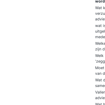
word
Wat 
verzu
advie
wat i
uitge
mede
Welke
zijn 
Welk 
'zeg
Moet 
van d
Wat d
same
Valle
advie
Wat h