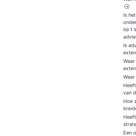
Is he
onder
lid 1
advie
Is ad
exter
Waar 
exter
Waar 
Heeft
van d
Hoe z
brei
Heeft
strat
Een o