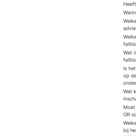
Heeft
Wanne
Welke
advi
Welke
faill
Wat i
faill
Is he
op de
onde
Wat k
insch
Moet 
OR sc
Welke
bij h