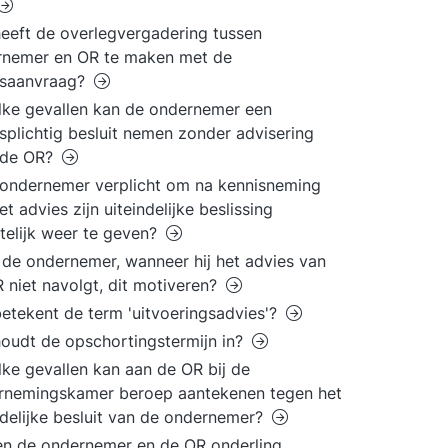
eeft de overlegvergadering tussen
rnemer en OR te maken met de
esaanvraag?
lke gevallen kan de ondernemer een
splichtig besluit nemen zonder advisering
 de OR?
 ondernemer verplicht om na kennisneming
et advies zijn uiteindelijke beslissing
ftelijk weer te geven?
de ondernemer, wanneer hij het advies van
 niet navolgt, dit motiveren?
etekent de term 'uitvoeringsadvies'?
oudt de opschortingstermijn in?
lke gevallen kan aan de OR bij de
rnemingskamer beroep aantekenen tegen het
ndelijke besluit van de ondernemer?
n de ondernemer en de OR onderling