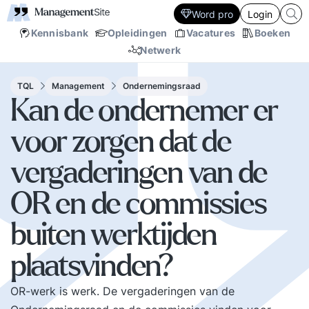
Word pro
Login
Kennisbank
Opleidingen
Vacatures
Boeken
Netwerk
TQL
Management
Ondernemingsraad
Kan de ondernemer er
voor zorgen dat de
vergaderingen van de
OR en de commissies
buiten werktijden
plaatsvinden?
OR-werk is werk. De vergaderingen van de