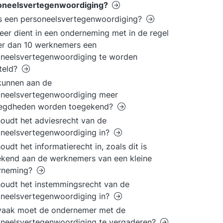
oneelsvertegenwoordiging?
s een personeelsvertegenwoordiging?
er dient in een onderneming met in de regel
er dan 10 werknemers een
neelsvertegenwoordiging te worden
teld?
kunnen aan de
oneelsvertegenwoordiging meer
egdheden worden toegekend?
oudt het adviesrecht van de
neelsvertegenwoordiging in?
oudt het informatierecht in, zoals dit is
kend aan de werknemers van een kleine
rneming?
oudt het instemmingsrecht van de
neelsvertegenwoordiging in?
vaak moet de ondernemer met de
neelsvertegenwoordiging te vergaderen?