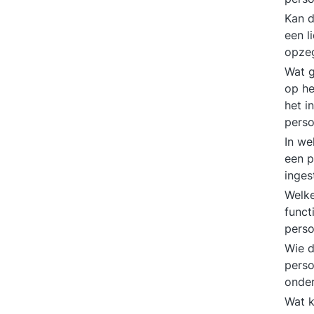
Kan 
een l
opze
Wat g
op he
het i
pers
In we
een 
inges
Welke
funct
pers
Wie d
perso
onde
Wat k