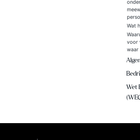
onde
meewe
pers
Wat h
Waar
voor 
waar 
Algem
Bedr
Wet 
(WE