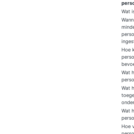
pers
Wat i
Wanne
mind
perso
inges
Hoe 
pers
bevo
Wat h
perso
Wat h
toege
onde
Wat h
perso
Hoe 
perso