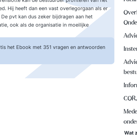
Tenslotte kan de bestuurder profiteren van het
d. Hij heeft dan een vast overlegorgaan als er
Over
. De pvt kan dus zeker bijdragen aan het
Onde
e, ook als de organisatie in moeilijke
Advi
tis het Ebook met 351 vragen en antwoorden
Inst
Advi
best
Info
COR,
Mede
onde
Wat z