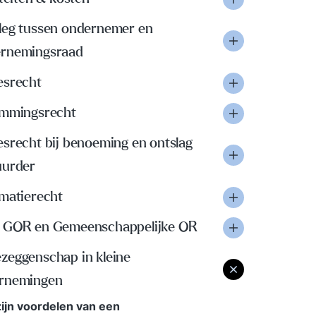
leg tussen ondernemer en
rnemingsraad
esrecht
emmingsrecht
esrecht bij benoeming en ontslag
uurder
rmatierecht
 GOR en Gemeenschappelijke OR
zeggenschap in kleine
rnemingen
ijn voordelen van een