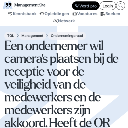
Word pro
Login
Kennisbank
Opleidingen
Vacatures
Boeken
Netwerk
TQL
Management
Ondernemingsraad
Een ondernemer wil
camera’s plaatsen bij de
receptie voor de
veiligheid van de
medewerkers en de
medewerkers zijn
akkoord. Heeft de OR