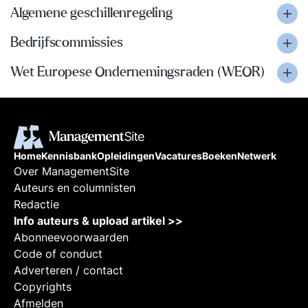
Algemene geschillenregeling
Bedrijfscommissies
Wet Europese Ondernemingsraden (WEOR)
Home
Kennisbank
Opleidingen
Vacatures
Boeken
Netwerk
Over ManagementSite
Auteurs en columnisten
Redactie
Info auteurs & upload artikel >>
Abonneevoorwaarden
Code of conduct
Adverteren / contact
Copyrights
Afmelden