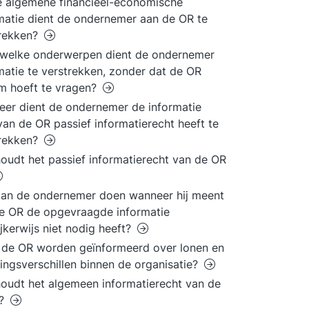
 algemene financieel-economische
matie dient de ondernemer aan de OR te
trekken?
 welke onderwerpen dient de ondernemer
matie te verstrekken, zonder dat de OR
m hoeft te vragen?
er dient de ondernemer de informatie
an de OR passief informatierecht heeft te
trekken?
oudt het passief informatierecht van de OR
an de ondernemer doen wanneer hij meent
e OR de opgevraagde informatie
ijkerwijs niet nodig heeft?
de OR worden geïnformeerd over lonen en
ingsverschillen binnen de organisatie?
oudt het algemeen informatierecht van de
n?