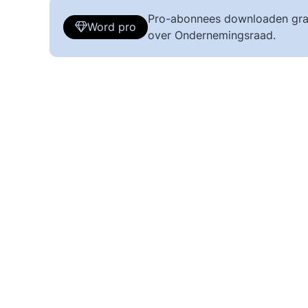
Pro-abonnees downloaden gra
Word pro
over Ondernemingsraad.