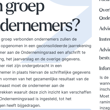
n groep
Over
Onde
ndernemers?
Advi
n groep verbonden ondernemers zullen de
Inst
n opgenomen in een geconsolideerde jaarrekening
Advi
emer aan de Ondernemingsraad een afschrift te
best
g, het jaarverslag en de overige gegevens.
r niet zijn ondergebracht in een
Info
emer in plaats hiervan de schriftelijke gegevens
Is de
n vormen van het gezamenlijke resultaat van de
wanne
rnaast moet de ondernemer aan de
insch
rekken waaruit deze zich inzicht kan verschaffen
Moet 
ndernemingsraad is ingesteld, tot het
ramin
en heeft bijgedragen.
inza