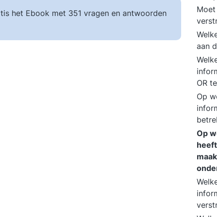
Moet 
tis het Ebook met 351 vragen en antwoorden
vers
Welke
aan d
Welke
infor
OR te
Op we
infor
betr
Op w
heeft
maak
onde
Welke
infor
vers