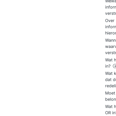
Welke
infor
vers
Over
infor
hiero
Wanne
waarv
vers
Wat h
in?
Wat k
dat d
redel
Moet 
belon
Wat h
OR i