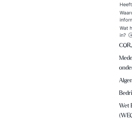
Heeft
Waaro
infor
Wat h
in?
COR,
Mede
onde
Algem
Bedr
Wet 
(WE