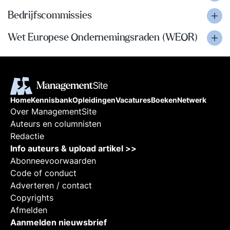
Bedrijfscommissies
Wet Europese Ondernemingsraden (WEOR)
Home
Kennisbank
Opleidingen
Vacatures
Boeken
Netwerk
Over ManagementSite
Auteurs en columnisten
Redactie
Info auteurs & upload artikel >>
Abonneevoorwaarden
Code of conduct
Adverteren / contact
Copyrights
Afmelden
Aanmelden nieuwsbrief