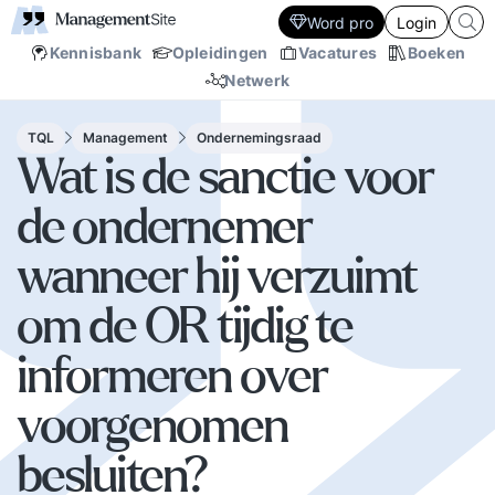
Word pro
Login
Kennisbank
Opleidingen
Vacatures
Boeken
Netwerk
TQL
Management
Ondernemingsraad
Wat is de sanctie voor
de ondernemer
wanneer hij verzuimt
om de OR tijdig te
informeren over
voorgenomen
besluiten?