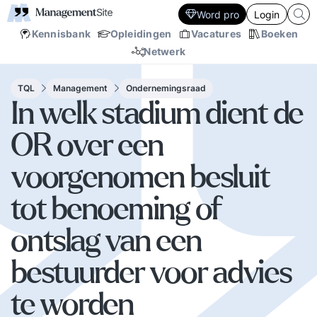
Word pro
Login
Kennisbank
Opleidingen
Vacatures
Boeken
Netwerk
TQL
Management
Ondernemingsraad
In welk stadium dient de
OR over een
voorgenomen besluit
tot benoeming of
ontslag van een
bestuurder voor advies
te worden