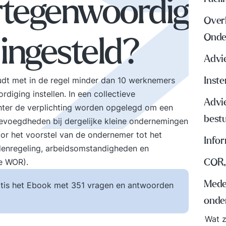
rtegenwoordig
Over
Onde
 ingesteld?
Advi
dt met in de regel minder dan 10 werknemers
Inst
rdiging instellen. In een collectieve
Advi
ter de verplichting worden opgelegd om een
best
bevoegdheden bij dergelijke kleine ondernemingen
oor het voorstel van de ondernemer tot het
Info
ijdenregeling, arbeidsomstandigheden en
de WOR).
COR,
Mede
tis het Ebook met 351 vragen en antwoorden
onde
Wat z