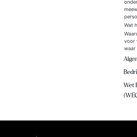
onde
meewe
pers
Wat h
Waar
voor 
waar 
Algem
Bedr
Wet 
(WE