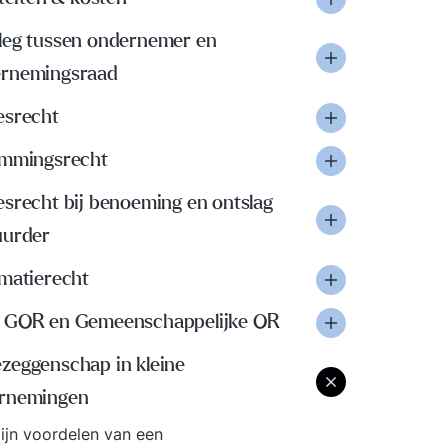
leg tussen ondernemer en
rnemingsraad
esrecht
emmingsrecht
esrecht bij benoeming en ontslag
uurder
rmatierecht
 GOR en Gemeenschappelijke OR
zeggenschap in kleine
rnemingen
ijn voordelen van een