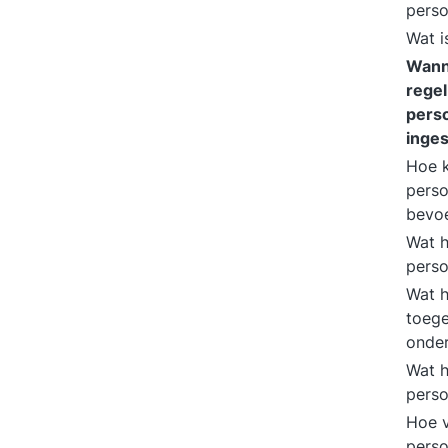
pers
Wat i
Wann
rege
pers
inge
Hoe 
pers
bevo
Wat h
perso
Wat h
toege
onde
Wat h
perso
Hoe 
perso