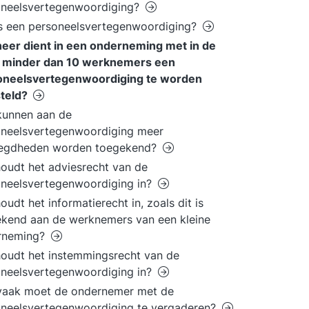
oneelsvertegenwoordiging?
s een personeelsvertegenwoordiging?
eer dient in een onderneming met in de
l minder dan 10 werknemers een
oneelsvertegenwoordiging te worden
steld?
kunnen aan de
oneelsvertegenwoordiging meer
egdheden worden toegekend?
oudt het adviesrecht van de
neelsvertegenwoordiging in?
oudt het informatierecht in, zoals dit is
kend aan de werknemers van een kleine
rneming?
oudt het instemmingsrecht van de
neelsvertegenwoordiging in?
vaak moet de ondernemer met de
neelsvertegenwoordiging te vergaderen?