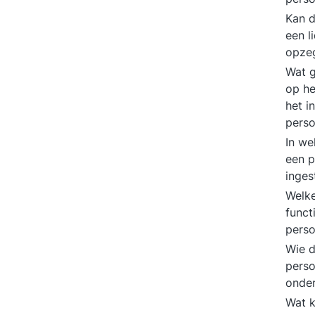
Kan 
een l
opze
Wat g
op he
het i
pers
In we
een 
inges
Welke
funct
pers
Wie d
perso
onde
Wat k