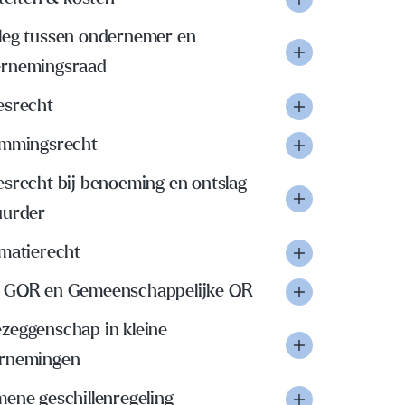
leg tussen ondernemer en
rnemingsraad
esrecht
emmingsrecht
esrecht bij benoeming en ontslag
uurder
rmatierecht
 GOR en Gemeenschappelijke OR
zeggenschap in kleine
rnemingen
ene geschillenregeling