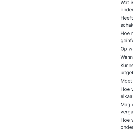
Wat i
onde
Heeft
scha
Hoe 
geïn
Op we
Wann
Kunn
uitge
Moet
Hoe v
elka
Mag 
verg
Hoe w
onder