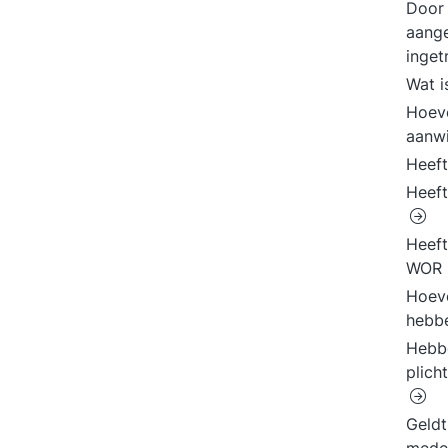
Door
aange
inge
Wat i
Hoeve
aanwi
Heeft
Heeft
Heeft
WOR 
Hoeve
hebb
Hebbe
plich
Geldt