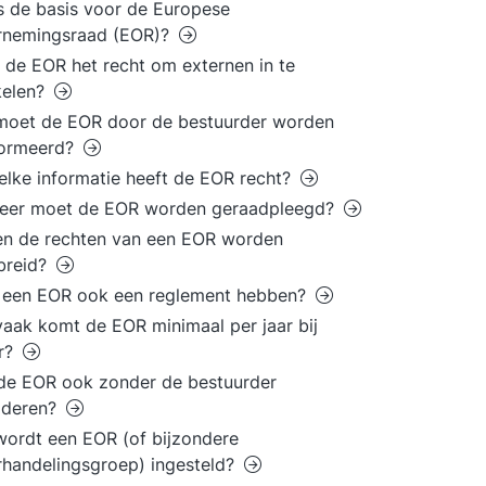
s de basis voor de Europese
rnemingsraad (EOR)?
 de EOR het recht om externen in te
kelen?
moet de EOR door de bestuurder worden
formeerd?
lke informatie heeft de EOR recht?
eer moet de EOR worden geraadpleegd?
en de rechten van een EOR worden
breid?
 een EOR ook een reglement hebben?
aak komt de EOR minimaal per jaar bij
ar?
de EOR ook zonder de bestuurder
aderen?
ordt een EOR (of bijzondere
handelingsgroep) ingesteld?