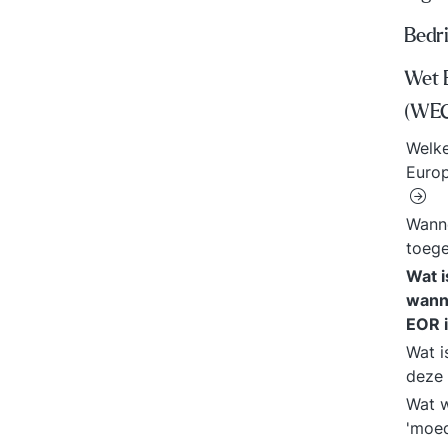
Bedr
Wet 
(WE
Welke
Euro
Wanne
toeg
Wat 
wann
EOR 
Wat i
deze 
Wat w
'moe