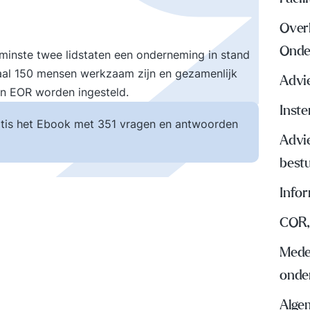
Over
Onde
nminste twee lidstaten een onderneming in stand
al 150 mensen werkzaam zijn en gezamenlijk
Advi
en EOR worden ingesteld.
Inst
tis het Ebook met 351 vragen en antwoorden
Advi
best
Info
COR,
Mede
onde
Algem