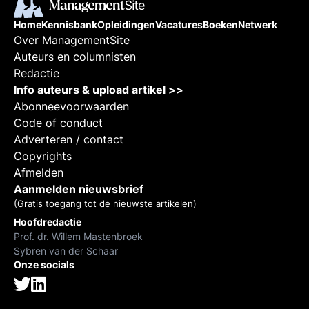
Home
Kennisbank
Opleidingen
Vacatures
Boeken
Netwerk
Over ManagementSite
Auteurs en columnisten
Redactie
Info auteurs & upload artikel >>
Abonneevoorwaarden
Code of conduct
Adverteren / contact
Copyrights
Afmelden
Aanmelden nieuwsbrief
(Gratis toegang tot de nieuwste artikelen)
Hoofdredactie
Prof. dr. Willem Mastenbroek
Sybren van der Schaar
Onze socials