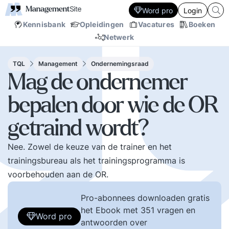
Word pro
Login
Kennisbank
Opleidingen
Vacatures
Boeken
Netwerk
TQL
Management
Ondernemingsraad
Mag de ondernemer
bepalen door wie de OR
getraind wordt?
Nee. Zowel de keuze van de trainer en het
trainingsbureau als het trainingsprogramma is
voorbehouden aan de OR.
Pro-abonnees downloaden gratis
het Ebook met 351 vragen en
Word pro
antwoorden over