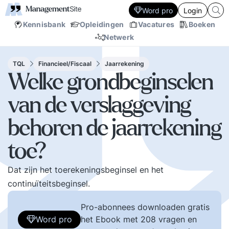
Word pro
Login
Kennisbank
Opleidingen
Vacatures
Boeken
Netwerk
TQL
Financieel/Fiscaal
Jaarrekening
Welke grondbeginselen
van de verslaggeving
behoren de jaarrekening
toe?
Dat zijn het toerekeningsbeginsel en het
continuïteitsbeginsel.
Pro-abonnees downloaden gratis
Word pro
het Ebook met 208 vragen en