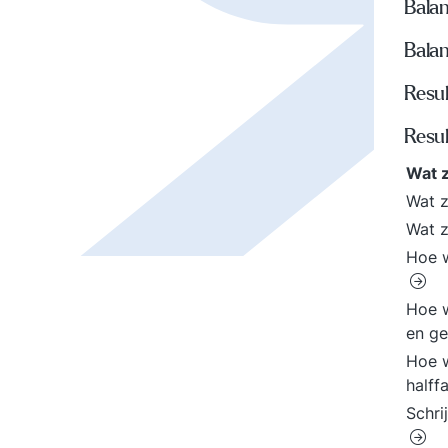
Balan
Balan
Resu
Resul
Wat z
Wat z
Wat z
Hoe 
Hoe w
en g
Hoe 
halff
Schri