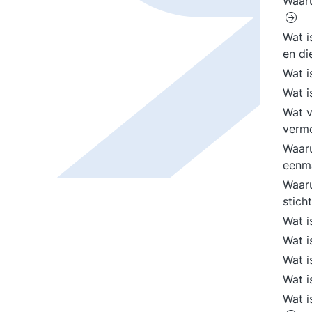
Waaru
Wat i
en d
Wat i
Wat i
Wat v
verm
Waaru
eenm
Waaru
stich
Wat i
Wat i
Wat i
Wat i
Wat i