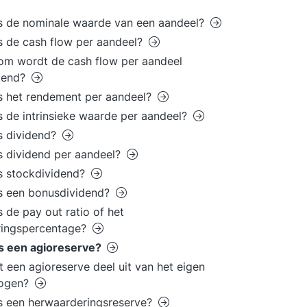
s de nominale waarde van een aandeel?
s de cash flow per aandeel?
m wordt de cash flow per aandeel
kend?
s het rendement per aandeel?
s de intrinsieke waarde per aandeel?
s dividend?
s dividend per aandeel?
s stockdividend?
s een bonusdividend?
s de pay out ratio of het
ringspercentage?
is een agioreserve?
 een agioreserve deel uit van het eigen
ogen?
s een herwaarderingsreserve?