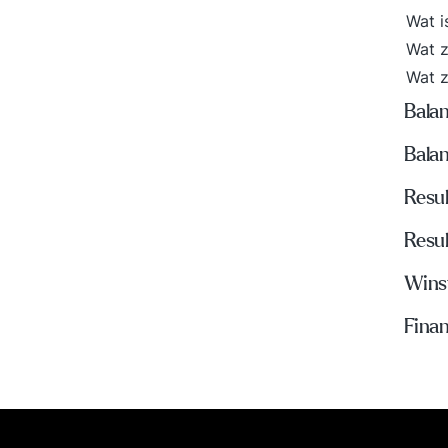
Wat i
Wat z
Wat z
Balan
Balan
Resu
Resul
Wins
Fina