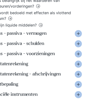
s belangrijk bij het waarderen van
euren/vorderingen?
ordt bedoeld met effecten als vlottend
vum?
ijn liquide middelen?
ns - passiva - vermogen
s - passiva - schulden
s - passiva - voorzieningen
ltatenrekening
tatenrekening - afschrijvingen
tbepaling
nciële instrumenten