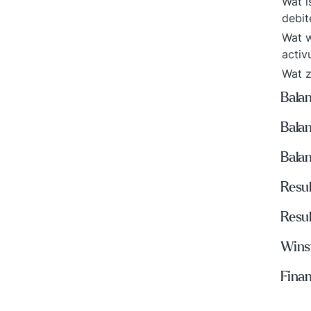
Wat i
debit
Wat w
acti
Wat z
Bala
Balan
Balan
Resu
Resul
Wins
Fina