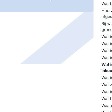
Wat 
Hoe 
afge
Bij w
grond
Wat i
Wat 
Wat i
Wat i
Wat 
inko
Wat i
Wat z
Wat 
Wat b
Waaru