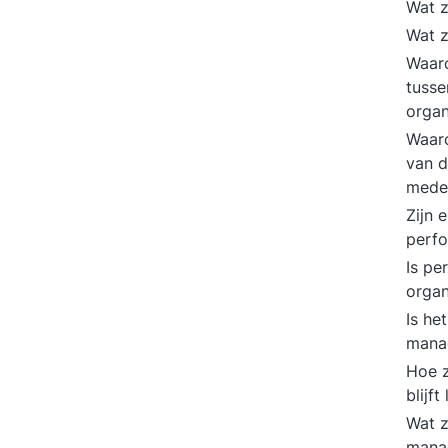
Wat z
Wat z
Waaro
tusse
organ
Waaro
van d
mede
Zijn 
perf
Is pe
organ
Is he
mana
Hoe z
blijf
Wat z
mana