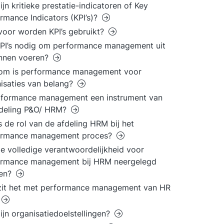
ijn kritieke prestatie-indicatoren of Key
rmance Indicators (KPI’s)?
oor worden KPI’s gebruikt?
KPI’s nodig om performance management uit
unnen voeren?
om is performance management voor
isaties van belang?
rformance management een instrument van
fdeling P&O/ HRM?
s de rol van de afdeling HRM bij het
ormance management proces?
e volledige verantwoordelijkheid voor
ormance management bij HRM neergelegd
en?
zit het met performance management van HR
ijn organisatiedoelstellingen?