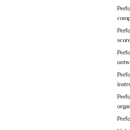
Perf
comp
Perf
scor
Perf
ontw
Perf
inst
Perf
organ
Perf