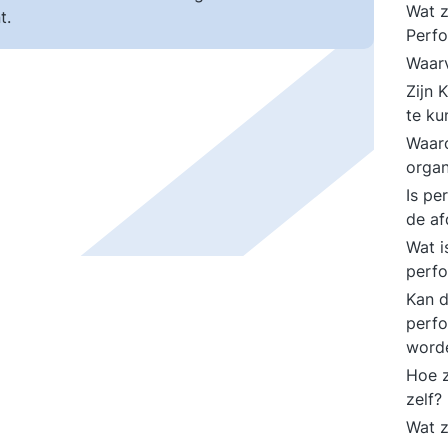
Wat z
t.
Perfo
Waarv
Zijn 
te k
Waar
organ
Is pe
de a
Wat i
perf
Kan d
perf
word
Hoe 
zelf?
Wat z