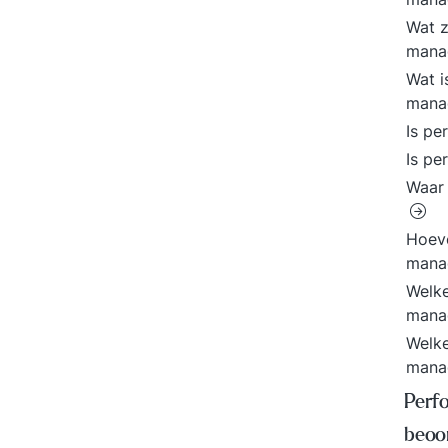
Wat z
mana
Wat i
manag
Is p
Is p
Waar
Hoeve
mana
Welk
mana
Welke
mana
Perf
beoo