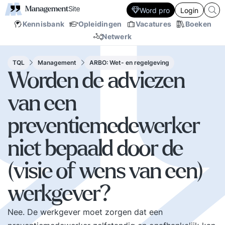
Word pro
Login
Kennisbank
Opleidingen
Vacatures
Boeken
Netwerk
TQL
Management
ARBO: Wet- en regelgeving
Worden de adviezen
van een
preventiemedewerker
niet bepaald door de
(visie of wens van een)
werkgever?
Nee. De werkgever moet zorgen dat een