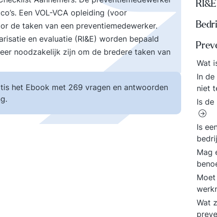
RI&E
co’s. Een VOL-VCA opleiding (voor
Bedri
or de taken van een preventiemedewerker.
risatie en evaluatie (RI&E) worden bepaald
Prev
er noodzakelijk zijn om de bredere taken van
Wat 
In de
tis het Ebook met 269 vragen en antwoorden
niet 
g.
Is de
Is ee
bedri
Mag e
beno
Moet
werkn
Wat z
prev