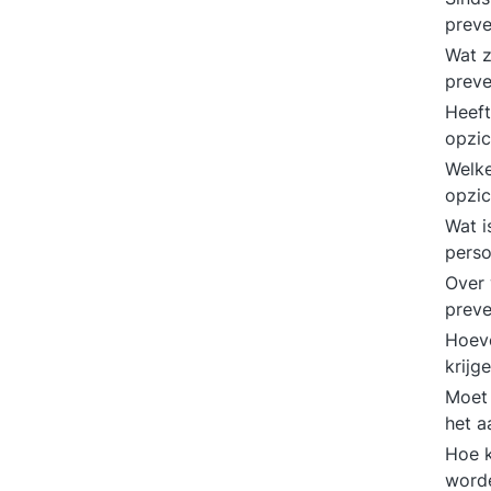
preve
Wat z
prev
Heeft
opzic
Welke
opzic
Wat i
perso
Over
prev
Hoeve
krijg
Moet
het a
Hoe k
word