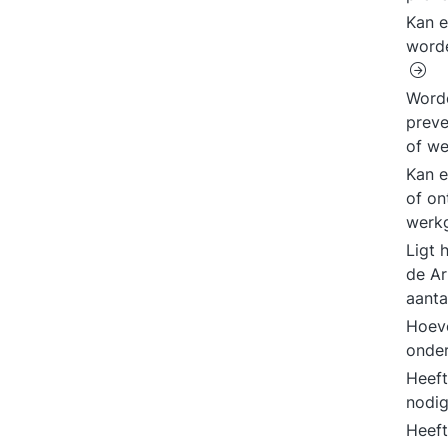
Kan e
worde
Word
preve
of w
Kan 
of on
werk
Ligt 
de Ar
aant
Hoeve
onde
Heeft
nodi
Heeft