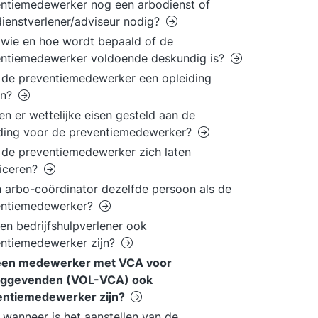
ntiemedewerker nog een arbodienst of
ienstverlener/adviseur nodig?
wie en hoe wordt bepaald of de
entiemedewerker voldoende deskundig is?
de preventiemedewerker een opleiding
en?
n er wettelijke eisen gesteld aan de
ding voor de preventiemedewerker?
de preventiemedewerker zich laten
ficeren?
n arbo-coördinator dezelfde persoon als de
entiemedewerker?
en bedrijfshulpverlener ook
ntiemedewerker zijn?
een medewerker met VCA voor
inggevenden (VOL-VCA) ook
entiemedewerker zijn?
 wanneer is het aanstellen van de