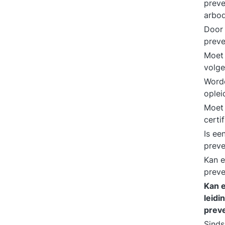
preve
arbod
Door 
prev
Moet 
volg
Worde
oplei
Moet 
certi
Is ee
prev
Kan e
preve
Kan 
leid
prev
Sinds