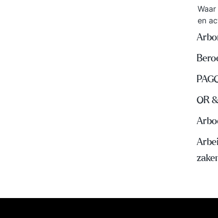
Waar 
en ac
Arbo
Beroe
PAGO
OR &
Arbo
Arbe
zake