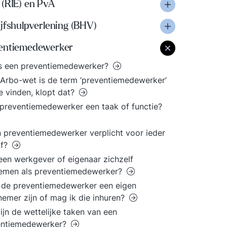
 (RIE) en PvA
jfshulpverlening (BHV)
entiemedewerker
is een preventiemedewerker?
 Arbo-wet is de term ‘preventiemedewerker’
te vinden, klopt dat?
 preventiemedewerker een taak of functie?
n preventiemedewerker verplicht voor ieder
jf?
en werkgever of eigenaar zichzelf
emen als preventiemedewerker?
 de preventiemedewerker een eigen
emer zijn of mag ik die inhuren?
ijn de wettelijke taken van een
entiemedewerker?