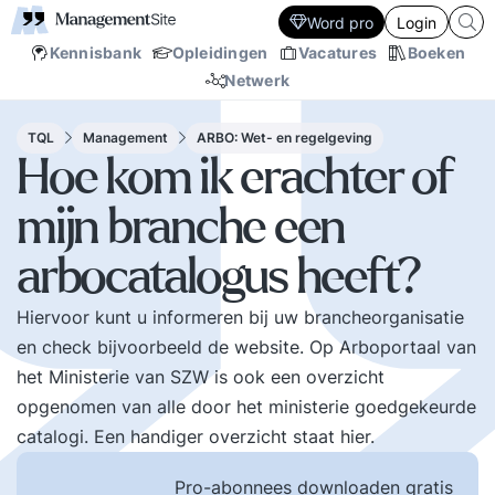
Word pro
Login
Kennisbank
Opleidingen
Vacatures
Boeken
Netwerk
TQL
Management
ARBO: Wet- en regelgeving
Hoe kom ik erachter of
mijn branche een
arbocatalogus heeft?
Hiervoor kunt u informeren bij uw brancheorganisatie
en check bijvoorbeeld de website. Op
Arboportaal
van
het Ministerie van SZW is ook een overzicht
opgenomen van alle door het ministerie goedgekeurde
catalogi. Een handiger overzicht staat
hier
.
Pro-abonnees downloaden gratis