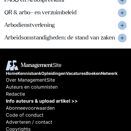
PAGO en Arbospreekuur
OR & arbo- en verzuimbeleid
Arbodienstverlening
Arbeidsomstandigheden: de stand van zaken
Home
Kennisbank
Opleidingen
Vacatures
Boeken
Netwerk
Over ManagementSite
Auteurs en columnisten
Redactie
Info auteurs & upload artikel >>
Abonneevoorwaarden
Code of conduct
Adverteren / contact
Copyrights