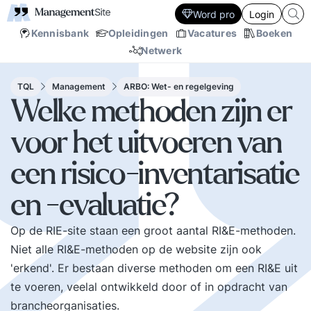
Word pro
Login
Kennisbank
Opleidingen
Vacatures
Boeken
Netwerk
TQL
Management
ARBO: Wet- en regelgeving
Welke methoden zijn er
voor het uitvoeren van
een risico-inventarisatie
en -evaluatie?
Op de
RIE-site
staan een groot aantal RI&E-methoden.
Niet alle RI&E-methoden op de website zijn ook
'erkend'. Er bestaan diverse methoden om een RI&E uit
te voeren, veelal ontwikkeld door of in opdracht van
brancheorganisaties.