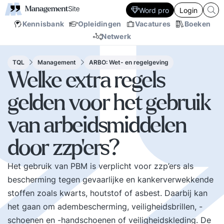
Word pro
Login
Kennisbank
Opleidingen
Vacatures
Boeken
Netwerk
TQL
Management
ARBO: Wet- en regelgeving
Welke extra regels
gelden voor het gebruik
van arbeidsmiddelen
door zzp'ers?
Het gebruik van PBM is verplicht voor zzp’ers als
bescherming tegen gevaarlijke en kankerverwekkende
stoffen zoals kwarts, houtstof of asbest. Daarbij kan
het gaan om adembescherming, veiligheidsbrillen, -
schoenen en -handschoenen of veiligheidskleding. De