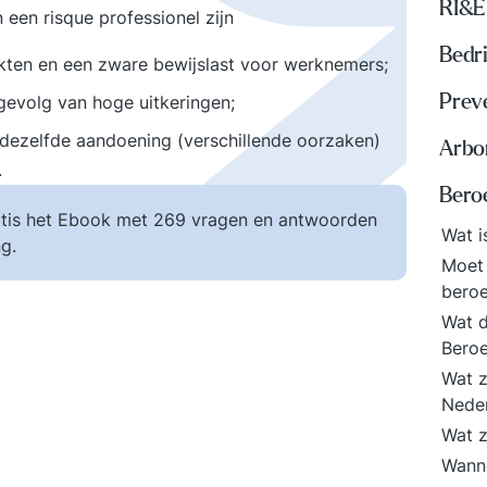
RI&E
 een risque professionel zijn
Bedri
ekten en een zware bewijslast voor werknemers;
 gevolg van hoge uitkeringen;
Prev
dezelfde aandoening (verschillende oorzaken)
Arbo
.
Beroe
tis het Ebook met 269 vragen en antwoorden
Wat i
g.
Moet 
bero
Wat d
Bero
Wat z
Nede
Wat z
Wanne