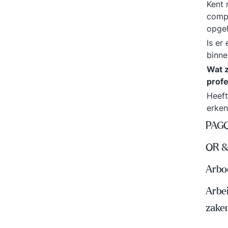
Kent 
compe
opge
Is er
binne
Wat z
profe
Heeft
erke
PAGO
OR &
Arbo
Arbe
zake