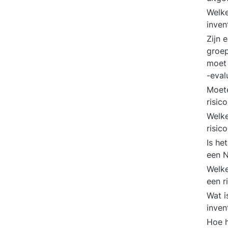
Welke
inven
Zijn 
groe
moet 
-eval
Moete
risic
Welke
risic
Is he
een 
Welke
een r
Wat i
inven
Hoe h