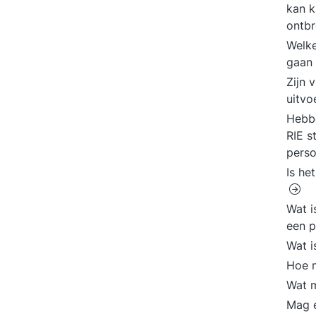
kan k
ontbr
Welk
gaan 
Zijn 
uitvo
Hebbe
RIE s
perso
Is he
Wat i
een 
Wat i
Hoe m
Wat m
Mag e