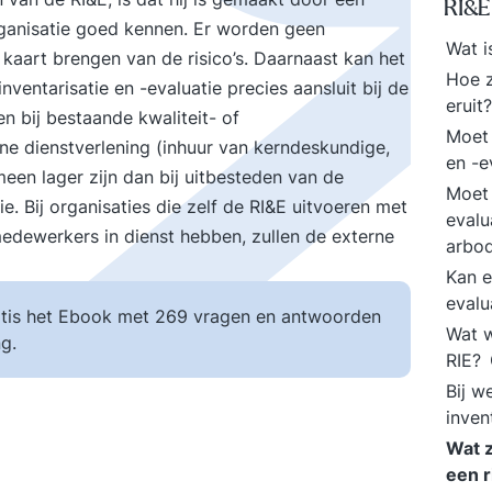
RI&E
anisatie goed kennen. Er worden geen
Wat i
kaart brengen van de risico’s. Daarnaast kan het
Hoe z
nventarisatie en -evaluatie precies aansluit bij de
eruit
 bij bestaande kwaliteit- of
Moet 
ne dienstverlening (inhuur van kerndeskundige,
en -e
een lager zijn dan bij uitbesteden van de
Moet 
ie. Bij organisaties die zelf de RI&E uitvoeren met
evalu
dewerkers in dienst hebben, zullen de externe
arbo
Kan e
evalu
tis het Ebook met 269 vragen en antwoorden
Wat w
g.
RIE?
Bij w
inven
Wat z
een r