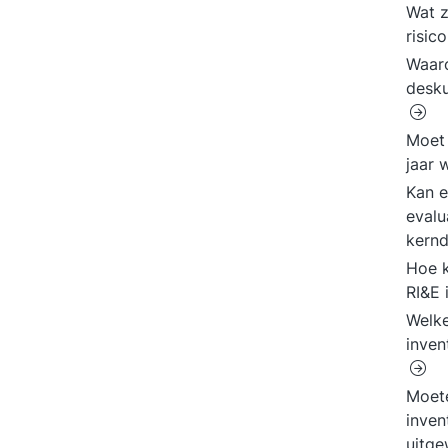
Wat z
risic
Waaro
desku
Moet 
jaar
Kan e
evalu
kernd
Hoe k
RI&E 
Welke
inven
Moete
inven
uitg