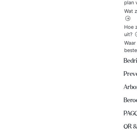
plan 
Wat z
Hoe z
uit?
Waar 
best
Bedri
Prev
Arbo
Beroe
PAGO
OR &