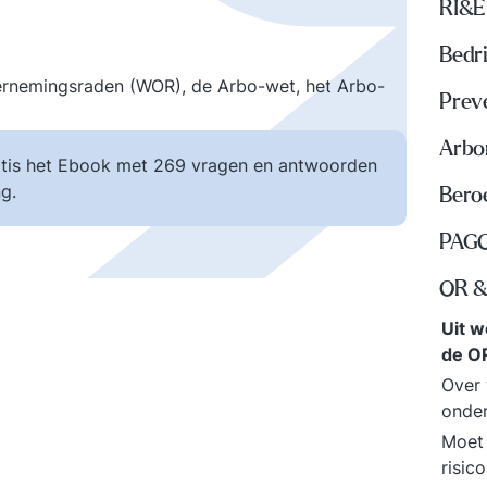
RI&E
Bedri
ernemingsraden (WOR), de Arbo-wet, het Arbo-
Prev
Arbo
tis het Ebook met 269 vragen en antwoorden
g.
Beroe
PAGO
OR &
Uit 
de O
Over 
onde
Moet
risic