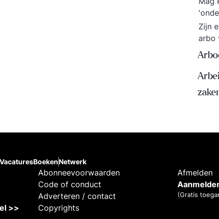
Mag e
'onde
Zijn 
arbo
Arbo
Arbe
zake
Vacatures
Boeken
Netwerk
Abonneevoorwaarden
Afmelden
Code of conduct
Aanmelden
(Gratis toega
Adverteren / contact
kel >>
Copyrights