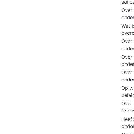
aanp
Over 
onde
Wat i
over
Over 
onde
Over 
onder
Over 
onder
Op w
bele
Over 
te b
Heeft
onde