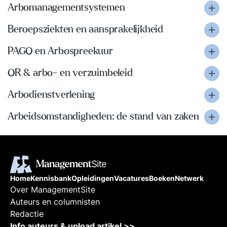
Arbomanagementsystemen
Beroepsziekten en aansprakelijkheid
PAGO en Arbospreekuur
OR & arbo- en verzuimbeleid
Arbodienstverlening
Arbeidsomstandigheden: de stand van zaken
Home
Kennisbank
Opleidingen
Vacatures
Boeken
Netwerk
Over ManagementSite
Auteurs en columnisten
Redactie
Info auteurs & upload artikel >>