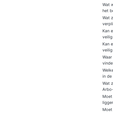
Wat w
het b
Wat z
verpl
Kan e
veili
Kan e
veili
Waar 
vind
Welke
in d
Wat z
Arbo-
Moet 
ligg
Moet 