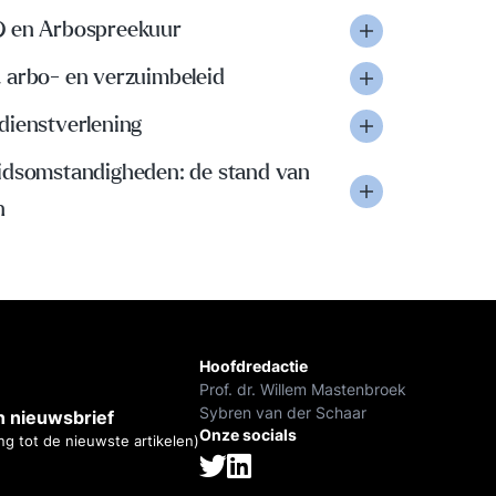
 en Arbospreekuur
 arbo- en verzuimbeleid
dienstverlening
idsomstandigheden: de stand van
n
Hoofdredactie
Prof. dr. Willem Mastenbroek
Sybren van der Schaar
 nieuwsbrief
Onze socials
ng tot de nieuwste artikelen)