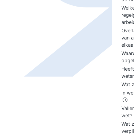
Welke
regel
arbe
Overl
van a
elkaa
Waaro
opge
Heeft
wets
Wat z
In we
Valle
wet?
Wat z
verpl