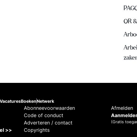
PAGO
OR &
Arbo
Arbe
zake
Vacatures
Boeken
Netwerk
Abonneevoorwaarden
Afmelden
Code of conduct
Aanmelden
(Gratis toega
Adverteren / contact
kel >>
Copyrights