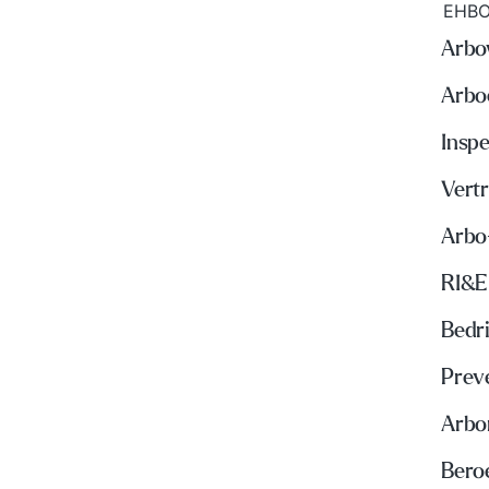
EHBO
Arbo
Arbo
Insp
Vert
Arbo
RI&E
Bedri
Prev
Arbo
Beroe