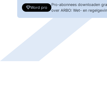
Pro-abonnees downloaden gra
Word pro
over ARBO: Wet- en regelgevin