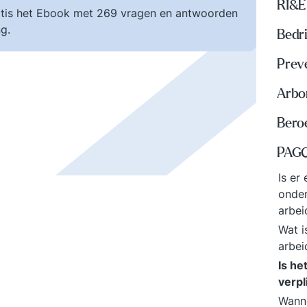
RI&E
tis het Ebook met 269 vragen en antwoorden
g.
Bedri
Prev
Arbo
Beroe
PAGO
Is er
onder
arbe
Wat i
arbe
Is he
verpl
Wann