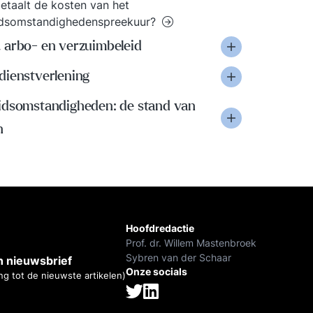
etaalt de kosten van het
idsomstandighedenspreekuur?
 arbo- en verzuimbeleid
dienstverlening
idsomstandigheden: de stand van
n
Hoofdredactie
Prof. dr. Willem Mastenbroek
Sybren van der Schaar
 nieuwsbrief
Onze socials
ng tot de nieuwste artikelen)