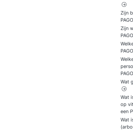
Zijn 
PAGO
Zijn 
PAG
Welke
PAG
Welke
perso
PAG
Wat g
Wat i
op vit
een 
Wat i
(arb