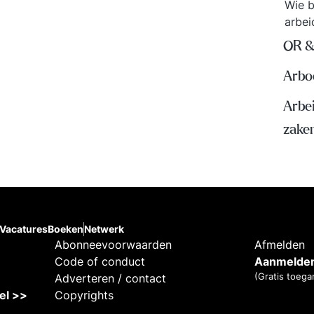
Wie b
arbe
OR &
Arbo
Arbe
zake
Vacatures
Boeken
Netwerk
Abonneevoorwaarden
Afmelden
Code of conduct
Aanmelden
(Gratis toega
Adverteren / contact
kel >>
Copyrights