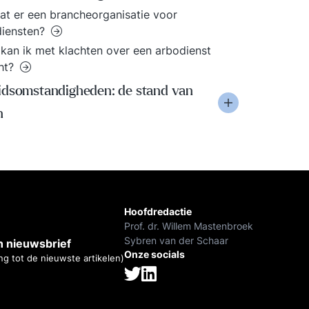
at er een brancheorganisatie voor
diensten?
kan ik met klachten over een arbodienst
ht?
idsomstandigheden: de stand van
n
Hoofdredactie
Prof. dr. Willem Mastenbroek
Sybren van der Schaar
 nieuwsbrief
Onze socials
ng tot de nieuwste artikelen)