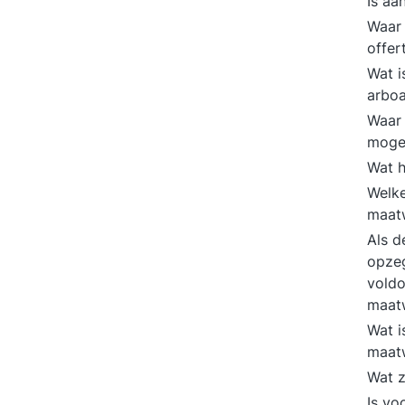
Is aa
Waar 
offer
Wat i
arbo
Waar 
mogel
Wat h
Welke
maatw
Als d
opzeg
voldo
maat
Wat i
maat
Wat z
Is vo