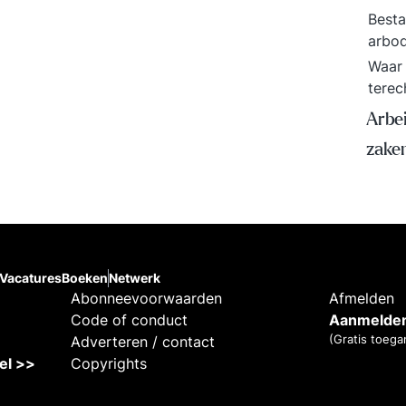
Besta
arbo
Waar 
terec
Arbe
zake
Vacatures
Boeken
Netwerk
Abonneevoorwaarden
Afmelden
Code of conduct
Aanmelden
(Gratis toega
Adverteren / contact
kel >>
Copyrights