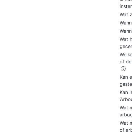
inste
Wat z
Wanne
Wanne
Wat h
gecer
Welke
of de
Kan e
gest
Kan i
‘Arbo
Wat m
arbod
Wat m
of ar