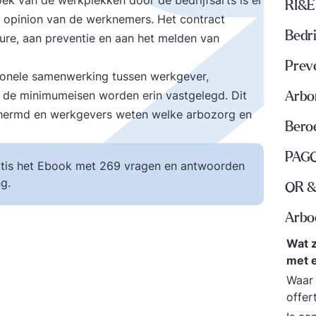
ek van de werkplekken door de bedrijfsarts is er
RI&E
 opinion van de werknemers. Het contract
Bedri
re, aan preventie en aan het melden van
Prev
sionele samenwerking tussen werkgever,
de minimumeisen worden erin vastgelegd. Dit
Arbo
hermd en werkgevers weten welke arbozorg en
Beroe
PAGO
tis het Ebook met 269 vragen en antwoorden
g.
OR &
Arbo
Wat z
met 
Waar 
offer