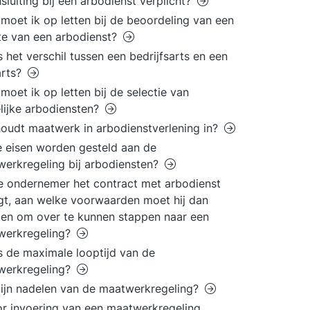
nsluiting bij een arbodienst verplicht?
moet ik op letten bij de beoordeling van een
te van een arbodienst?
s het verschil tussen een bedrijfsarts en een
arts?
moet ik op letten bij de selectie van
ijke arbodiensten?
oudt maatwerk in arbodienstverlening in?
 eisen worden gesteld aan de
erkregeling bij arbodiensten?
e ondernemer het contract met arbodienst
t, aan welke voorwaarden moet hij dan
en om over te kunnen stappen naar een
werkregeling?
s de maximale looptijd van de
werkregeling?
ijn nadelen van de maatwerkregeling?
or invoering van een maatwerkregeling