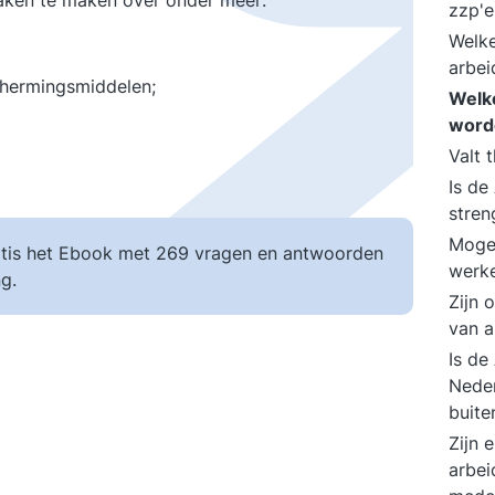
praken te maken over onder meer:
zzp'
Welke
arbei
chermingsmiddelen;
Welke
word
Valt 
Is de
stre
Mogen
tis het Ebook met 269 vragen en antwoorden
werk
g.
Zijn 
van a
Is de
Neder
buite
Zijn 
arbe