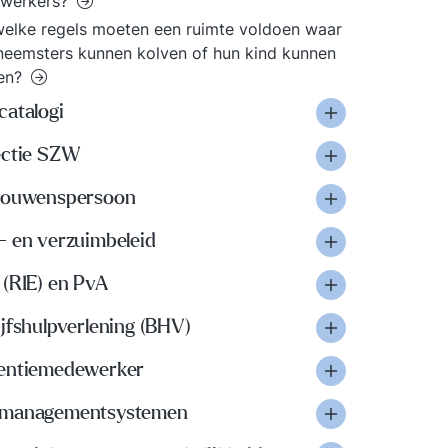
werkers?
elke regels moeten een ruimte voldoen waar
eemsters kunnen kolven of hun kind kunnen
en?
catalogi
ectie SZW
rouwenspersoon
- en verzuimbeleid
 (RIE) en PvA
jfshulpverlening (BHV)
entiemedewerker
managementsystemen