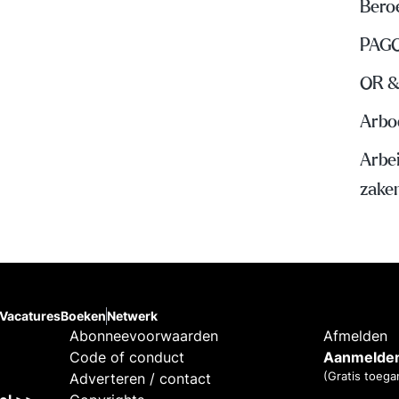
Beroe
PAGO
OR &
Arbo
Arbe
zake
Vacatures
Boeken
Netwerk
Abonneevoorwaarden
Afmelden
Code of conduct
Aanmelden
(Gratis toega
Adverteren / contact