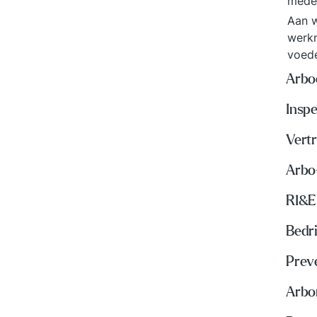
mede
Aan w
werkn
voed
Arbo
Insp
Vert
Arbo
RI&E
Bedri
Prev
Arbo