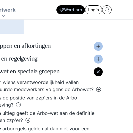
Zorg
Interactie patronen
ersoonlijke
sector. Ontwikkel
en sociale innovatie
marketing prikkel
plan
Strategie ontwikkeling en uitvoering
etwerk
Word pro
Login
fectiviteit. Lastige
Strategisch HRM, De
nderhandelingen, een
rol van de financieel
resentatie voor een
manager. De
ritisch publiek, een
slaagkansen van ICT
ergadering die uit de
projecten? Ieder zijn
ippen en afkortingen
and loopt, een
eigen specialisme en
cquisitie gesprek waar
vaardigheden. Volg de
 en regelgeving
 tegenop kijkt. Doe
laatste trends voor elke
w voordeel met de
professional.
wet en speciale groepen
andreikingen binnen
 wiens verantwoordelijkheid vallen
e kennisbank.
huurde medewerkers volgens de Arbowet?
s de positie van zzp'ers in de Arbo-
eving?
 uitleg geeft de Arbo-wet aan de definitie
en zzp'er?
 arboregels gelden al dan niet voor een