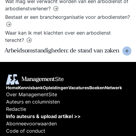
Wat mag wél verwacht worden van een arbodienst of
arbodienstverlener?
Bestaat er een brancheorganisatie voor arbodiensten?
Waar kan ik met klachten over een arbodienst
terecht?
Arbeidsomstandigheden: de stand van zaken
Home
Kennisbank
Opleidingen
Vacatures
Boeken
Netwerk
Over ManagementSite
Auteurs en columnisten
Redactie
Info auteurs & upload artikel >>
Abonneevoorwaarden
Code of conduct