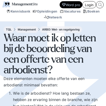
Word pro
Login
Kennisbank
Opleidingen
Vacatures
Boeken
Netwerk
TQL
Management
ARBO: Wet- en regelgeving
Waar moet ik op letten
bij de beoordeling van
een offerte van een
arbodienst?
Deze elementen moeten elke offerte van een
arbodienst minimaal bevatten:
Wie is de arbodienst? Hoe lang bestaan ze,
hebben ze ervaring binnen de branche, wie zijn