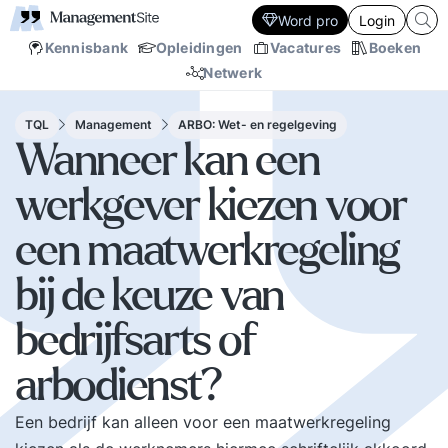
Word pro
Login
Kennisbank
Opleidingen
Vacatures
Boeken
Netwerk
TQL
Management
ARBO: Wet- en regelgeving
Wanneer kan een
werkgever kiezen voor
een maatwerkregeling
bij de keuze van
bedrijfsarts of
arbodienst?
Een bedrijf kan alleen voor een maatwerkregeling