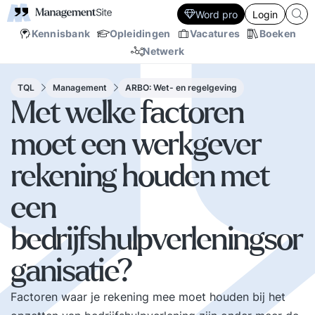
Word pro
Login
Kennisbank
Opleidingen
Vacatures
Boeken
Netwerk
TQL
Management
ARBO: Wet- en regelgeving
Met welke factoren
moet een werkgever
rekening houden met
een
bedrijfshulpverleningsor
ganisatie?
Factoren waar je rekening mee moet houden bij het