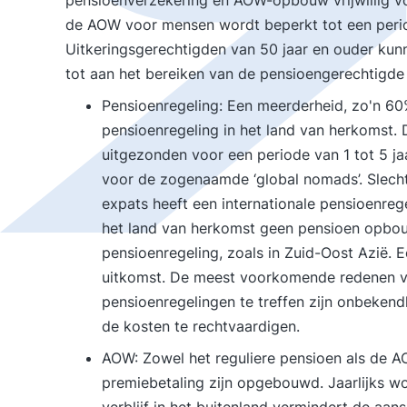
pensioenverzekering en AOW-opbouw vrijwillig voo
de AOW voor mensen wordt beperkt tot een period
Uitkeringsgerechtigden van 50 jaar en ouder kun
tot aan het bereiken van de pensioengerechtigde ja
Pensioenregeling: Een meerderheid, zo'n 60%
pensioenregeling in het land van herkomst. 
uitgezonden voor een periode van 1 tot 5 ja
voor de zogenaamde ‘global nomads’. Slecht
expats heeft een internationale pensioenreg
het land van herkomst geen pensioen opbo
pensioenregeling, zoals in Zuid-Oost Azië. E
uitkomst. De meest voorkomende redenen vo
pensioenregelingen te treffen zijn onbeke
de kosten te rechtvaardigen.
AOW: Zowel het reguliere pensioen als de AO
premiebetaling zijn opgebouwd. Jaarlijks