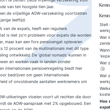
rt te zetten. Deze vrijwillige verzekering voor
Kenn
e van ten hoogste tien jaar.
nen de vrijwillige AOW-verzekering voortzetten
Kenni
rige leeftijd.
Stelt
 van de expats, heeft een reguliere
werk
Dat is niet zo'n probleem voor expats die worden
Wat m
ar, maar kan een fors pensioengat opleveren
zend
s 12 procent van de multinationals met dit type
Wann
eling ontwikkeld. De ‘global nomads’ kunnen in
'expa
uwen en werken vaak in landen zonder
Wat z
en internationale pensioenregeling biedt hier
or bedrijven om geen internationale
Wat z
ndheid of onvoldoende aantallen werknemers om
werk
Welke
koste
W-uitkeringen vloeien voort uit rechten die door
Hoe z
 wordt de AOW-aanspraak met 2% opgebouwd. Een
expa