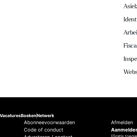
Asie
Ident
Arbe
Fisca
Insp
Webs
Vacatures
Boeken
Netwerk
Abonneevoorwaarden
Afmelden
Code of conduct
Aanmelden
(Gratis toega