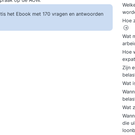
nspraak op de AOW.
Welke
word
tis het Ebook met 170 vragen en antwoorden
Hoe z
Wat m
arbe
Hoe 
expa
Zijn 
bela
Wat i
Wanne
belas
Wat z
Wann
die u
loonb