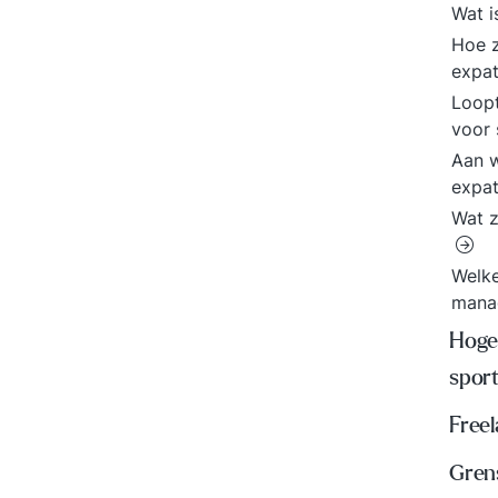
Wat i
Hoe z
expa
Loopt
voor 
Aan w
expa
Wat z
Welke
mana
Hoger
spor
Freel
Gren