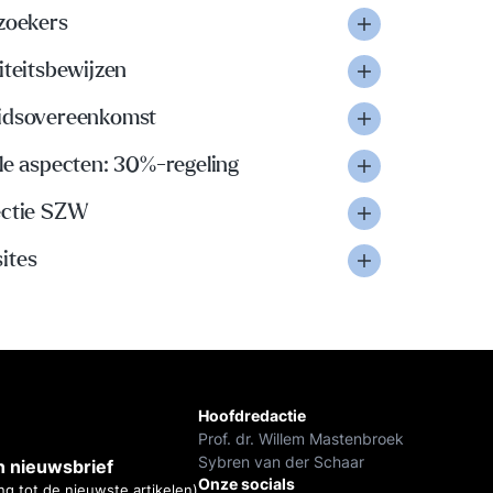
lzoekers
iteitsbewijzen
idsovereenkomst
le aspecten: 30%-regeling
ectie SZW
ites
Hoofdredactie
Prof. dr. Willem Mastenbroek
Sybren van der Schaar
 nieuwsbrief
Onze socials
ng tot de nieuwste artikelen)