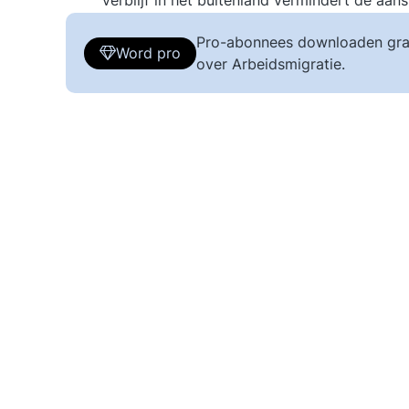
verblijf in het buitenland vermindert de aa
Pro-abonnees downloaden gra
Word pro
over Arbeidsmigratie.