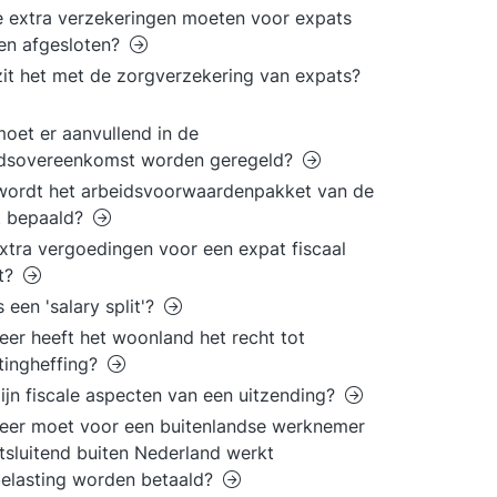
 extra verzekeringen moeten voor expats
en afgesloten?
it het met de zorgverzekering van expats?
oet er aanvullend in de
idsovereenkomst worden geregeld?
wordt het arbeidsvoorwaardenpakket van de
t bepaald?
extra vergoedingen voor een expat fiscaal
st?
s een 'salary split'?
er heeft het woonland het recht tot
tingheffing?
ijn fiscale aspecten van een uitzending?
eer moet voor een buitenlandse werknemer
itsluitend buiten Nederland werkt
elasting worden betaald?