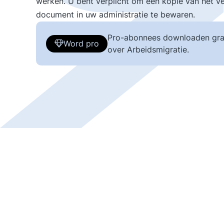
werken. U bent verplicht om een kopie van het v
document in uw administratie te bewaren.
Pro-abonnees downloaden gra
Word pro
over Arbeidsmigratie.