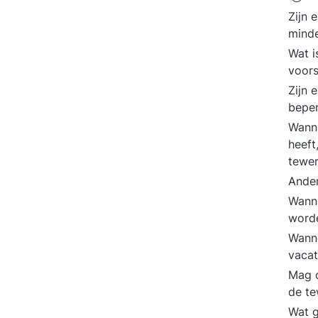
Zijn 
minde
Wat i
voors
Zijn 
bepe
Wann
heeft
tewer
Ander
Wanne
word
Wann
vacat
Mag d
de te
Wat g