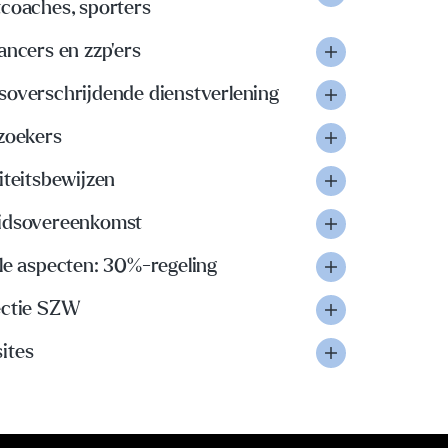
tcoaches, sporters
ancers en zzp'ers
soverschrijdende dienstverlening
lzoekers
iteitsbewijzen
idsovereenkomst
le aspecten: 30%-regeling
ectie SZW
ites