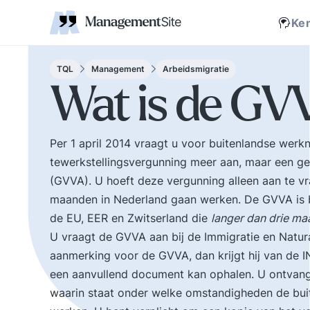
Coaching
Interne 
Financieel management
IT en Business
verantwoordelijkheid
businessmodel.
kleine letters ervoor en er is contact. Zijn webs
jonge leiding geven
Managem
Corporate communicatie
Ethiek, integriteit, moreel kompas
Kritische
Scholing
Non-prof
Disruptie
Kennism
samenwe
Ke
en bestuurlijke wijsheid.
Zelforganisatie 'klein
Ook de belangrijke
binnen groot'. De
bestuurlijke valkuilen
transitie naar een
TQL
Management
Arbeidsmigratie
zoals: verhuftering,
zelfsturende
Wat is de GV
bestuurlijke drukte,
organisatie. Distributi
organisatierot en het
van zeggenschap en
spel om poen en
verantwoordelijkheid
Per 1 april 2014 vraagt u voor buitenlandse wer
prestige. Tips en
naar het laagste nive
tewerkstellingsvergunning meer aan, maar een ge
ideeen voor goed
in een organisatie wa
bestuur.
een vakkundig besluit
(GVVA). U hoeft deze vergunning alleen aan te v
genomen kan worden
maanden in Nederland gaan werken. De GVVA is 
de EU, EER en Zwitserland die
langer dan drie m
U vraagt de GVVA aan bij de Immigratie en Natura
aanmerking voor de GVVA, dan krijgt hij van de IN
een aanvullend document kan ophalen. U ontvangt
waarin staat onder welke omstandigheden de bui