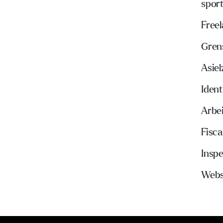
spor
Freel
Gren
Asie
Ident
Arbe
Fisca
Insp
Webs