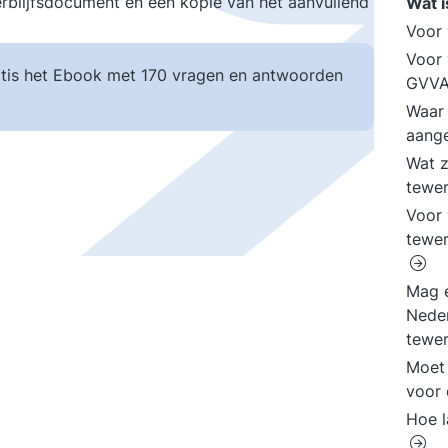
erblijfsdocument en een kopie van het aanvullend
Wat 
Voor
Voor 
tis het Ebook met 170 vragen en antwoorden
GVVA
Waar 
aang
Wat z
tewer
Voor
tewer
Mag e
Neder
tewer
Moet 
voor 
Hoe l