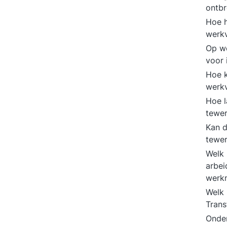
ontb
Hoe h
werk
Op we
voor 
Hoe k
werk
Hoe 
tewer
Kan d
tewer
Welk 
arbei
werk
Welk 
Trans
Onde