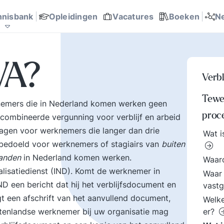
communicatie en
Probleemoplossing en
Overheid
teams
management
sport helpen.
p
ite? bertoverbeek.com
trendwatcher
almanak
ent modellen
Rijnlands Organiseren
 succesfactoren
 en werk
Ondernemingsplan, business
Talent ontwikkeling
it
anagement
rking
besluitvorming
141
182
167
0
0
0
614
0
270
0
nnisbank
Opleidingen
Vacatures
Boeken
N
onderwerpen, zoals
Organisatierot,
ef
Concurrentiekracht,
verhuftering en het spel
o
Corporate
om poen en prestige
p
communicatie, Digitale
zetten op het
k
VA?
e
transformatie,
verkeerde been. Hoe
v
Verbl
Leiderschap, Missie en
met al die
h
visie Tips, tools, en
tegenstrijdige krachten
a
Tewe
knemers die in Nederland komen werken geen
au
business cases voor
omgaan? Hier vindt u
u
proc
combineerde vergunning voor verblijf en arbeid
ar
beter managen en
een uitgebreid arsenaal
u
organiseren.
aan inzichten en
h
ragen voor werknemers die langer dan drie
Wat i
.
ervaringen over tal van
d
bedoeld voor werknemers of stagiairs van
buiten
belangrijke
aanden
in Nederland komen werken.
Waar
onderwerpen mbt mens
lisatiedienst (IND). Komt de werknemer in
Waar 
en werk.
D een bericht dat hij het verblijfsdocument en
vast
 een afschrift van het aanvullend document,
Welke
tenlandse werknemer bij uw organisatie mag
er?