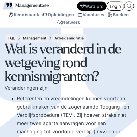
Word pro
Login
Kennisbank
Opleidingen
Vacatures
Boeken
Netwerk
TQL
Management
Arbeidsmigratie
Wat is veranderd in de
wetgeving rond
kennismigranten?
Veranderingen zijn:
Referenten en vreemdelingen kunnen voortaan
gebruikmaken van de zogenaamde Toegang- en
Verblijfsprocedure (TEV). Zij hoeven straks niet
meer twee aparte aanvragen voor een
machtiging tot voorlopig verblijf (mvv) en de