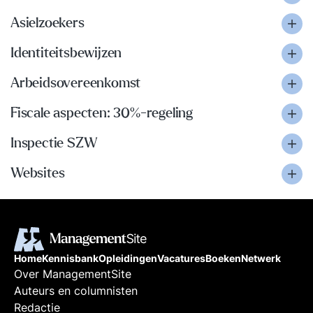
Asielzoekers
Identiteitsbewijzen
Arbeidsovereenkomst
Fiscale aspecten: 30%-regeling
Inspectie SZW
Websites
Home
Kennisbank
Opleidingen
Vacatures
Boeken
Netwerk
Over ManagementSite
Auteurs en columnisten
Redactie