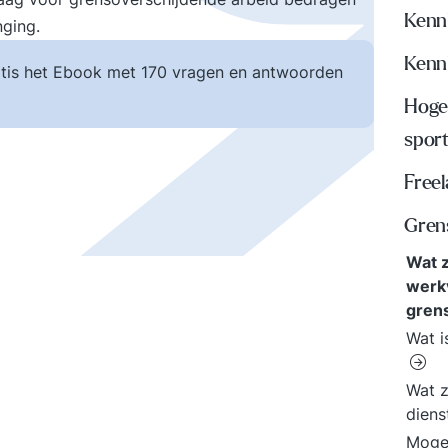
Kenn
nging.
Kenni
tis het Ebook met 170 vragen en antwoorden
Hoger
spor
Freel
Gren
Wat z
werk
gren
Wat i
Wat z
diens
Mogen