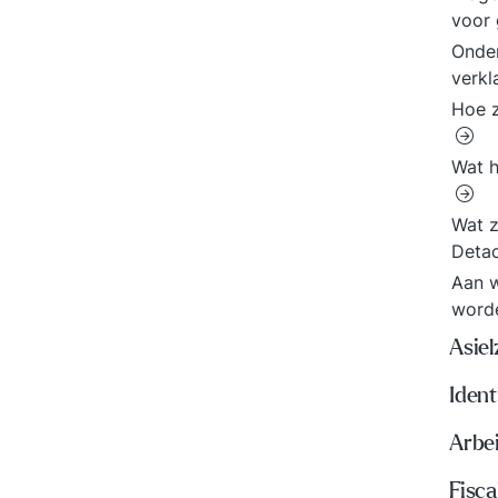
voor 
Onde
verkl
Hoe z
Wat h
Wat z
Detac
Aan 
word
Asie
Ident
Arbe
Fisca