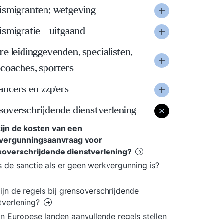
ismigranten; wetgeving
smigratie - uitgaand
e leidinggevenden, specialisten,
tcoaches, sporters
ancers en zzp'ers
soverschrijdende dienstverlening
ijn de kosten van een
vergunningsaanvraag voor
soverschrijdende dienstverlening?
s de sanctie als er geen werkvergunning is?
ijn de regels bij grensoverschrijdende
tverlening?
 Europese landen aanvullende regels stellen