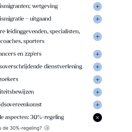
ismigranten; wetgeving
smigratie - uitgaand
e leidinggevenden, specialisten,
tcoaches, sporters
ancers en zzp'ers
soverschrijdende dienstverlening
lzoekers
iteitsbewijzen
idsovereenkomst
le aspecten: 30%-regeling
s de 30%-regeling?