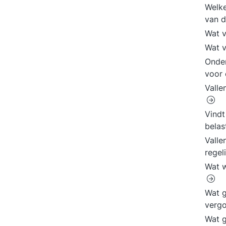
Welke
van 
Wat v
Wat v
Onder
voor 
Valle
Vindt
belas
Valle
regel
Wat w
Wat g
verg
Wat g