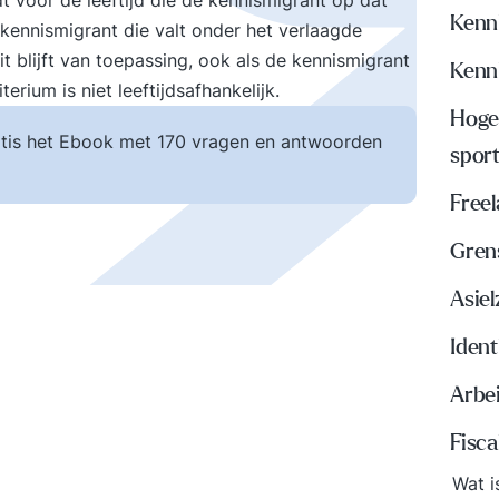
t voor de leeftijd die de kennismigrant op dat
Kenn
kennismigrant die valt onder het verlaagde
t blijft van toepassing, ook als de kennismigrant
Kenni
erium is niet leeftijdsafhankelijk.
Hoger
tis het Ebook met 170 vragen en antwoorden
spor
Freel
Gren
Asie
Ident
Arbe
Fisca
Wat i