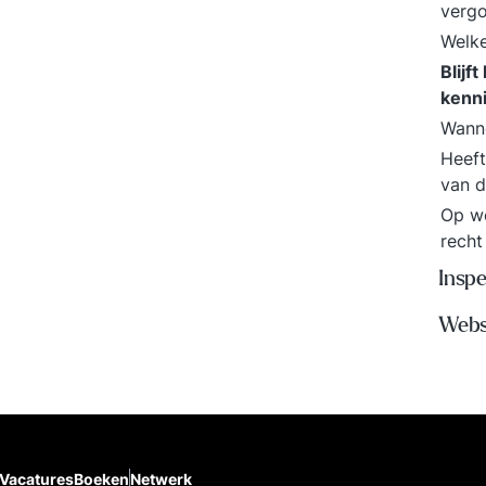
verg
Welke
Blijf
kenn
Wanne
Heeft
van d
Op we
recht
Insp
Webs
Vacatures
Boeken
Netwerk