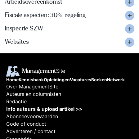
Arbeidsovereenkomst
Fiscale aspecten: 30%-regeling
Inspectie SZW
Websites
Home
Kennisbank
Opleidingen
Vacatures
Boeken
Netwerk
Over ManagementSite
Auteurs en columnisten
Redactie
Info auteurs & upload artikel >>
Abonneevoorwaarden
Code of conduct
Adverteren / contact
Copyrights