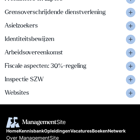
Grensoverschrijdende dienstverlening
Asielzoekers
Identiteitsbewijzen
Arbeidsovereenkomst
Fiscale aspecten: 30%-regeling
Inspectie SZW
Websites
Home
Kennisbank
Opleidingen
Vacatures
Boeken
Netwerk
Over ManagementSite