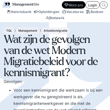
Word pro
Login
Kennisbank
Opleidingen
Vacatures
Boeken
Netwerk
TQL
Management
Arbeidsmigratie
Wat zijn de gevolgen
van de wet Modern
Migratiebeleid voor de
kennismigrant?
Gevolgen:
Voor een kennismigrant die werkzaam is bij een
werkgever die nu geregistreerd is als
kennismigrantenwerkgever en die met de